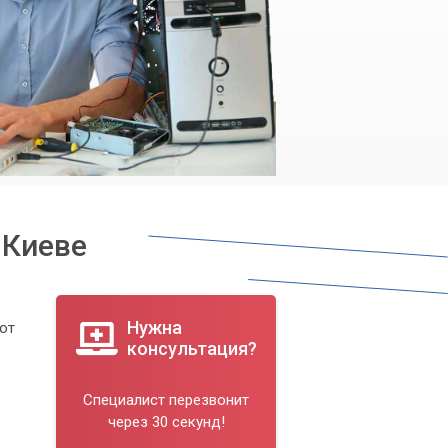
 Киеве
Нужна
бот
консультация?
Специалист перезвонит
через 30 секунд!