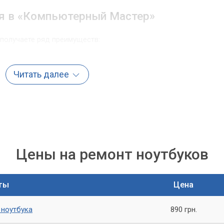
я в «Компьютерный Мастер»
 получаете ряд преимуществ:
Читать далее
ых запчастей и оборудования.
с большим опытом работы.
пектр услуг.
ам эксплуатации ноутбука и профилактике его неисправностей
Цены на ремонт ноутбуков
Компьютерный Мастер»
о важная задача, которая требует профессионального подхода
ты
Цена
ов. Сервисный центр «Компьютерный Мастер» готов
влению матрицы ноутбука любой марки и модели.
 ноутбука
890 грн.
ены в качественном и быстром ремонте, а также получите