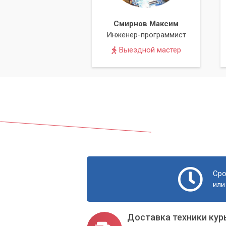
Смирнов Максим
Инженер-программист
Выездной мастер
Сро
или
Доставка техники кур