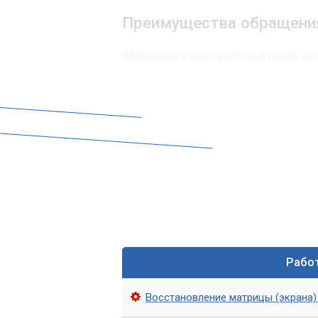
Преимущества обращени
Обращаясь в наш сервисный центр, вы
Качественный и быстрый ремонт.
Гарантия на все виды услуг.
Использование только качественн
Квалифицированные специалисты 
Удобное расположение и широкий с
Подробная консультация по вопрос
Обращайтесь в сервис «
Восстановление матрицы ноутбука - эт
Рабо
использования качественных материал
предоставить вам услуги по восстано
Восстановление матрицы (экрана)
Обращаясь к нам, вы можете быть увер