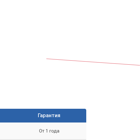
.
 и
Гарантия
От 1 года