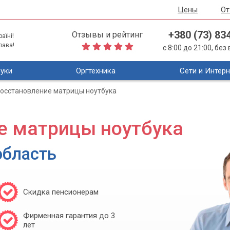
Цены
О
+380 (73) 83
Отзывы и рейтинг
аїні!
лава!
с 8:00 до 21:00, бе
уки
Оргтехника
Сети и Интерн
осстановление матрицы ноутбука
е матрицы ноутбука
область
Скидка пенсионерам
Фирменная гарантия до 3
лет