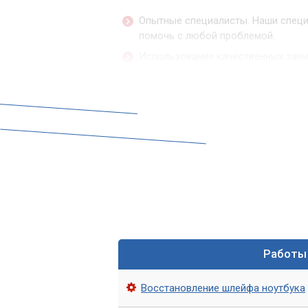
Опытные специалисты. Наши специ
помочь с любой проблемой.
Использование качественных запч
обеспечить долговечность ремонт
Быстрый ремонт. Мы понимаем, что
поэтому стараемся проводить рем
Гарантия на ремонт. Мы предостав
клиентам быть уверенными в каче
Обращайтесь в сервис «
Если у вас возникла проблема с шлей
Мастер». Наши специалисты окажут кач
вашего ноутбука, используя только ка
Работы
Мы готовы предоставить быстрое обсл
Восстановление шлейфа ноутбука