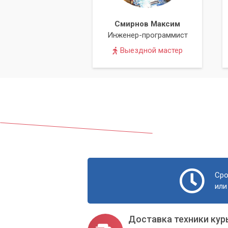
Смирнов Максим
Инженер-программист
Выездной мастер
Сро
или
Доставка техники кур