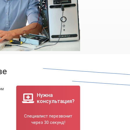
ве
ом
Нужна
консультация?
Специалист перезвонит
через 30 секунд!