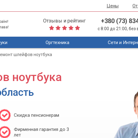
Цены
О
+380 (73) 83
Отзывы и рейтинг
аїні!
лава!
с 8:00 до 21:00, бе
уки
Оргтехника
Сети и Интерн
емонт шлейфов ноутбука
в ноутбука
область
Скидка пенсионерам
Фирменная гарантия до 3
лет