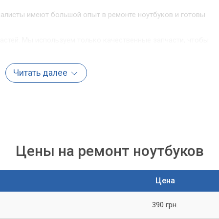
алисты имеют большой опыт в ремонте ноутбуков и готовы
астей. Мы используем только качественные запчасти, чтобы
а.
 ноутбук - это важный инструмент для работы и развлечений,
Читать далее
онт как можно быстрее.
ляем гарантию на все виды ремонта, что позволяет нашим
стве нашей работы.
Компьютерный Мастер»
фами ноутбука, обращайтесь в сервисный центр «Компьютерный
Цены на ремонт ноутбуков
ественные услуги по ремонту и диагностике неисправностей
чественные запчасти.
Цена
уживание и гарантию на все виды ремонта.
390 грн.