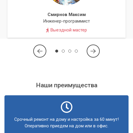
работ или частичная предоплата за дорогостоящие
запчасти.
Смирнов Максим
Инженер-программист
Задавайте вопросы
Выездной мастер
Не стесняйтесь задавать мастеру вопросы о сути поломки,
о том, какие работы будут проведены и сколько это будет
стоить. Если мастер отказывается отвечать или уходит от
прямых ответов – это повод задуматься.
Не оставляйте компьютер без присмотра
Если это возможно, старайтесь присутствовать при
Наши преимущества
диагностике и ремонте. Это значительно снизит
вероятность подмены комплектующих или навязывания
ненужных услуг.
Сервисный центр «Компьютерный Мастер» дорожит своей
Срочный ремонт на дому и настройка за 60 минут!
репутацией и искренне заинтересован в предоставлении
Оперативно приедем на дом или в офис.
качественных и честных услуг. Мы понимаем, как важно
доверие, особенно когда речь идет о вашей технике. Наши