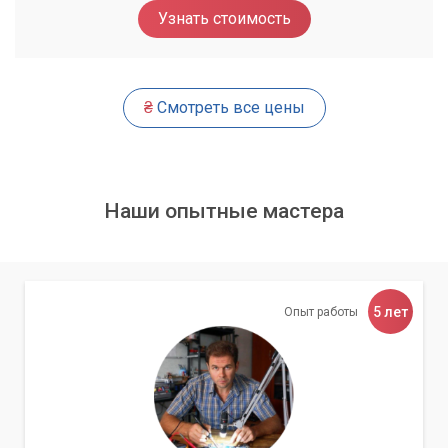
Узнать стоимость
Выбирайте проверенные сервисы
Перед тем как обратиться в сервисный центр, изучите
₴
Смотреть все цены
отзывы о нем. Обратите внимание на наличие физического
адреса и юридической информации. Компании-однодневки
часто меняют номера телефонов и названия.
Требуйте договор и чек
Наши опытные мастера
Обязательно заключайте договор на оказание услуг, в
котором будут прописаны все виды работ и их стоимость.
После выполнения работ требуйте чек или акт
выполненных работ.
5 лет
Опыт работы
Осторожно с предоплатой
Внесение полной предоплаты, особенно если она требует
значительной суммы – это тревожный звоночек.
Нормальная практика – это оплата по факту выполнения