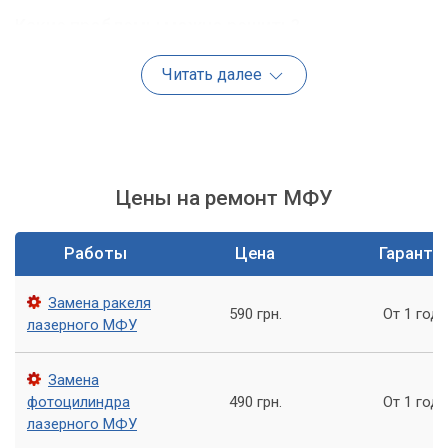
Какие проблемы можно решить?
Наша компания предоставляет широкий спектр услуг по
Читать далее
ремонту МФУ с выездом мастера, включая следующие:
Неисправности печатающего узла, которые могут
привести к отсутствию печати или плохому качеству
печати.
Цены на ремонт МФУ
Неисправности сканера, которые могут привести к
неправильному сканированию или отсутствию
сканирования.
Работы
Цена
Гаранти
Неисправности узла подачи бумаги, которые могут
привести к затруднениям при печати или
Замена ракеля
590 грн.
От 1 года
качественного сканирования.
лазерного МФУ
Неисправности узла нагрева, которые могут привести к
затруднениям при печати или качественного
Замена
сканирования.
фотоцилиндра
490 грн.
От 1 года
лазерного МФУ
Неисправности картриджа, которые могут привести к