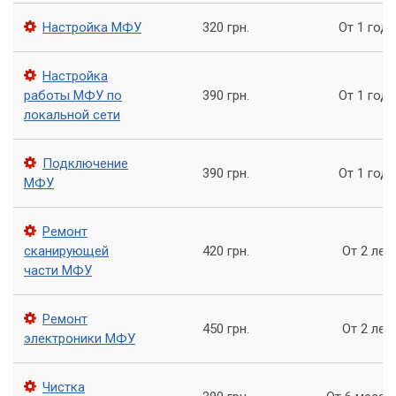
неправильной работе принтера или к осечкам при
печати.
Настройка МФУ
320 грн.
От 1 года
Неисправности системы питания, которые могут
привести к неправильной работе принтера или к потере
Настройка
связи с компьютером.
работы МФУ по
390 грн.
От 1 года
Неисправности сетевого подключения, которые могут
локальной сети
привести к потере связи с компьютером или к
отсутствию доступа к Интернету.
Подключение
390 грн.
От 1 года
Другие неисправности, связанные с работой МФУ,
МФУ
которые могут возникнуть.
Ремонт
Как заказать услугу?
сканирующей
420 грн.
От 2 лет
части МФУ
Для заказа услуги по ремонту МФУ с выездом мастера,
свяжитесь с нами по телефону или оставьте заявку на
нашем сайте. Наш менеджер свяжется с вами для
Ремонт
450 грн.
От 2 лет
уточнения деталей и назначения удобного времени визита
электроники МФУ
мастера.
Чистка
Мы гарантируем быстрое и качественное выполнение