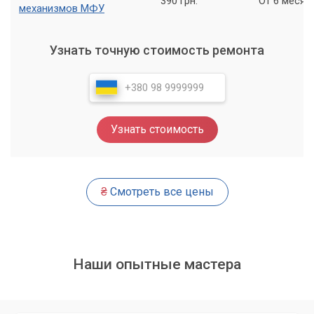
390 грн.
От 6 месяц
механизмов МФУ
работ, что позволит вам продолжать использовать свое
МФУ без проблем.
Узнать точную стоимость ремонта
Обращайтесь в сервис «Компьютерный
Мастер»
Услуга по ремонту МФУ с выездом мастера - это отличное
решение для тех, кто не хочет тратить время на поездку в
Узнать стоимость
сервисный центр или имеет несколько устройств, которые
требуют ремонта. «Компьютерный Мастер» предлагает
профессиональные услуги по доступным ценам и
гарантирует качество выполнения работ.
₴
Смотреть все цены
Обращайтесь к нам и мы поможем вам вернуть ваше МФУ
к жизни!
Наши опытные мастера