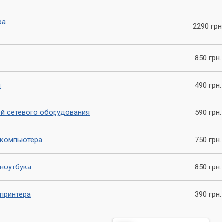
пыта или времени на самостоятельное обслуживание, сервисный
ра
ает широкий спектр услуг по ремонту, настройке и обслуживан
2290 грн
ки.
пные цены – вот что делает этот сервисный центр лучшим
850 грн.
 и свои деньги.
я
490 грн.
ей сетевого оборудования
590 грн.
 компьютера
750 грн.
ноутбука
850 грн.
принтера
390 грн.