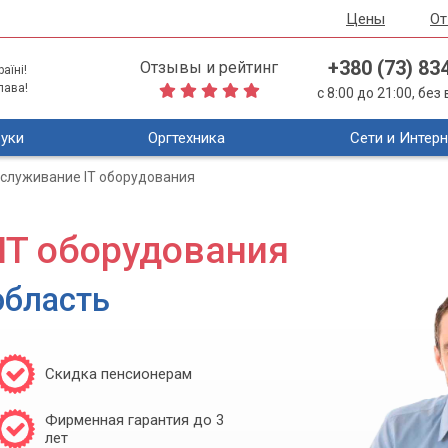
Цены
О
+380 (73) 83
Отзывы и рейтинг
аїні!
лава!
с 8:00 до 21:00, бе
уки
Оргтехника
Сети и Интерн
служивание IT оборудования
IT оборудования
область
Скидка пенсионерам
Фирменная гарантия до 3
лет