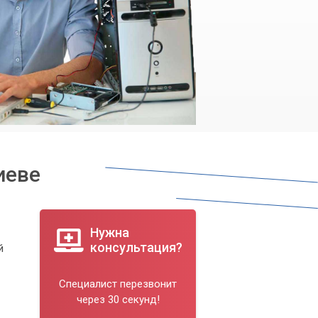
иеве
Нужна
консультация?
й
Специалист перезвонит
через 30 секунд!