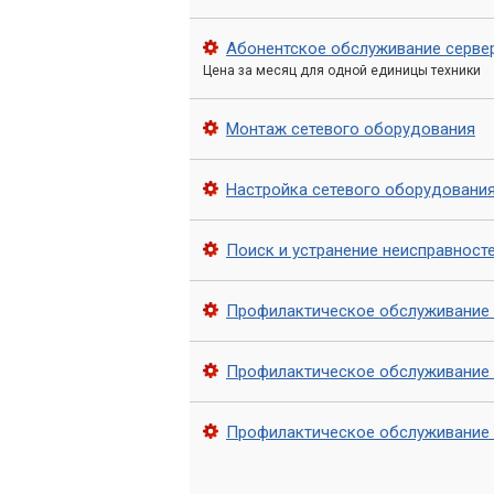
Для тех, кто не имеет достаточного о
Абонентское обслуживание серве
центр «Компьютерный Мастер» предлаг
Цена за месяц для одной единицы техники
компьютеров, ноутбуков и другой техни
Надежность, профессионализм и досту
Монтаж сетевого оборудования
выбором для тех, кто ценит свое время
Настройка сетевого оборудовани
Поиск и устранение неисправност
Профилактическое обслуживание
Профилактическое обслуживание 
Профилактическое обслуживание 