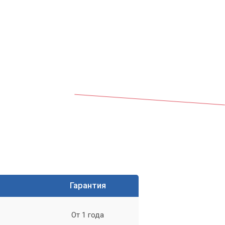
и
нию
Гарантия
От 1 года