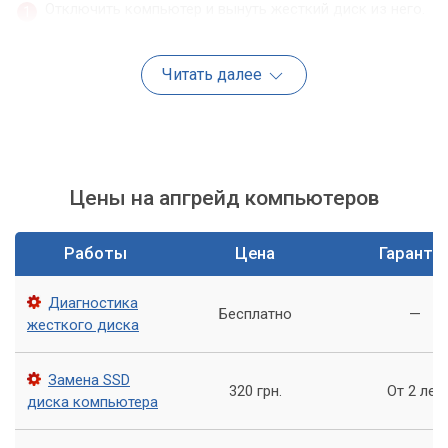
Отключить компьютер и вынуть жесткий диск из него.
Подключить SSD к компьютеру с помощью SATA-
кабеля.
Читать далее
Установить операционную систему на SSD.
Скопировать все необходимые данные с жесткого
диска на SSD.
Цены на апгрейд компьютеров
Заменить жесткий диск на SSD в компьютере.
Включить компьютер и настроить BIOS для загрузки с
Работы
Цена
Гаранти
SSD.
Замена жесткого диска на SSD дает ряд преимуществ:
Диагностика
Бесплатно
—
жесткого диска
Ускорение работы компьютера и повышение его
производительности.
Замена SSD
320 грн.
От 2 лет
Быстрый доступ к данным и файлам.
диска компьютера
Более низкий уровень шума и потребления энергии.