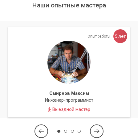
В результате замены жесткого диска на SSD, вы получите
Наши опытные мастера
значительное увеличение скорости работы вашего
компьютера. Если вы не уверены в своих способностях,
рекомендуется обратиться в сервисный центр
«Компьютерный Мастер», где вы сможете быстро и
качественно заменить жесткий диск на SSD.
5 лет
Опыт работы
Наши специалисты готовы предложить вам
профессиональную помощь по доступным ценам.
Смирнов Максим
Инженер-программист
Выездной мастер