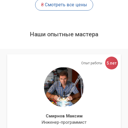
производительность и должны быть совместимы с
₴
Смотреть все цены
процессором и чипсетом.
Аккуратная установка нового модуля
Наши опытные мастера
Замена оперативной памяти – это, на первый взгляд,
простая процедура, но она требует аккуратности и знания
особенностей различных моделей компьютеров и
ноутбуков. Мы используем только
качественные и
сертифицированные модули памяти
от проверенных
5 лет
Опыт работы
производителей.
Наши техники выполнят замену в несколько этапов:
Отключение устройства от сети и извлечение
аккумуляторной батареи (для ноутбуков).
Аккуратное вскрытие корпуса.
Смирнов Максим
Извлечение старого модуля памяти.
Инженер-программист
Установка нового модуля в соответствующий слот,