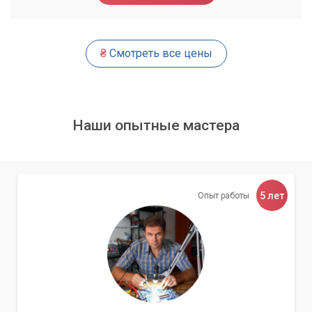
Вирусы и вредоносное программное обеспечение могут
серьезно навредить вашему компьютеру, замедлить его
работу, а также поставить под угрозу сохранность ваших
₴
Смотреть все цены
данных. Наши специалисты эффективно удаляют вирусы и
устанавливают надежную антивирусную защиту, чтобы в
дальнейшем избежать подобных проблем.
Наши опытные мастера
Важно помнить, что своевременное
обращение к специалисту при первых
признаках неисправности может сэкономить
вам время и деньги в будущем.
5 лет
Опыт работы
Модернизация и сборка
Если вы чувствуете, что ваш компьютер перестал
справляться с современными задачами, мы можем
предложить вам услуги по его модернизации. Подберем и
установим более производительные компоненты, такие