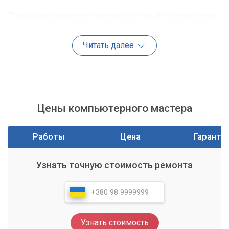
Проводим комплексную диагностику вашего компьютера,
чтобы точно определить причину неисправности.
Осуществляем ремонт любой сложности, включая замену
Читать далее
комплектующих, ремонт материнских плат, видеокарт и
других компонентов. Мы используем только качественные
запчасти, что гарантирует долгий срок службы
отремонтированного устройства.
Настройка и оптимизация
Цены компьютерного мастера
Помимо ремонта, мы предлагаем услуги по настройке и
Работы
Цена
Гаранти
оптимизации работы вашего компьютера. Это включает в
себя установку и настройку операционных систем,
программного обеспечения, драйверов. Также мы можем
Узнать точную стоимость ремонта
оптимизировать работу системы, удалить ненужные
программы, очистить реестр, что позволит значительно
увеличить скорость работы вашего ПК.
Устранение вирусов
Узнать стоимость