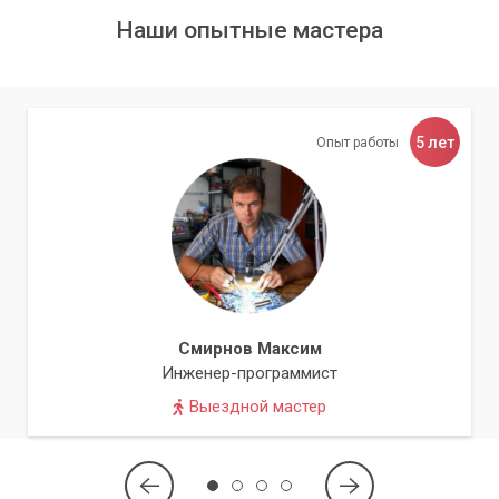
Мы строим долгосрочные отношения с нашими клиентами,
Наши опытные мастера
основываясь на доверии и профессионализме.
Во-первых, это
опыт и квалификация
. Наши специалисты
обладают глубокими знаниями и многолетним опытом
работы с различными IT-системами.
5 лет
Опыт работы
Во-вторых,
скорость реагирования
. Мы понимаем, что
время – деньги, поэтому оперативно реагируем на все
заявки, обеспечивая минимальные простои.
В-третьих,
индивидуальный подход
. Мы разрабатываем
решения, которые наилучшим образом соответствуют
уникальным потребностям каждого клиента. Мы не
предлагаем универсальных шаблонов, а тщательно
Смирнов Максим
анализируем вашу специфику.
Инженер-программист
Выездной мастер
Наконец, мы предоставляем
гарантию на все виды
работ
. Это означает, что вы можете быть уверены в
качестве наших услуг.