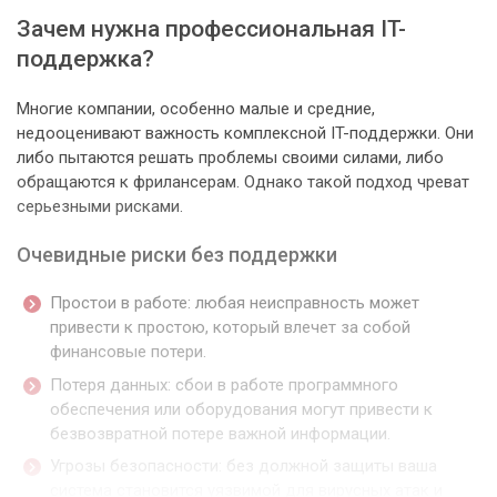
Зачем нужна профессиональная IT-
поддержка?
Многие компании, особенно малые и средние,
недооценивают важность комплексной IT-поддержки. Они
либо пытаются решать проблемы своими силами, либо
обращаются к фрилансерам. Однако такой подход чреват
серьезными рисками.
Очевидные риски без поддержки
Простои в работе: любая неисправность может
привести к простою, который влечет за собой
финансовые потери.
Потеря данных: сбои в работе программного
обеспечения или оборудования могут привести к
безвозвратной потере важной информации.
Угрозы безопасности: без должной защиты ваша
система становится уязвимой для вирусных атак и