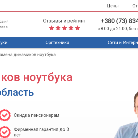
Цены
О
+380 (73) 83
Отзывы и рейтинг
аїні!
лава!
с 8:00 до 21:00, бе
уки
Оргтехника
Сети и Интерн
амена динамиков ноутбука
ков ноутбука
область
Скидка пенсионерам
Фирменная гарантия до 3
лет