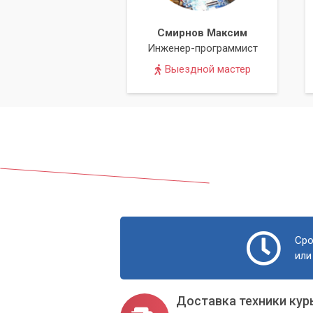
Смирнов Максим
Инженер-программист
Выездной мастер
Сро
или
Доставка техники кур