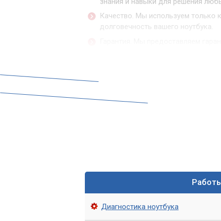
знания и навыки для решения люб
Качество. Мы используем только 
долговечность вашего ноутбука.
Гарантия. Мы предоставляем гарант
нашей работы.
Обращайтесь в сервис «
Как вы можете видеть, «Компьютерный
ноутбуков. Мы гарантируем качество 
динамиками вашего ноутбука.
Не стоит беспокоиться, если динамики
помочь!
Работ
Диагностика ноутбука