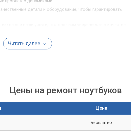
ых проблем с динамиками.
качественные детали и оборудование, чтобы гарантировать
ию на все наши услуги, что дает вам уверенность в качестве
Читать далее
Компьютерный Мастер»
 Мастер» предлагает широкий спектр услуг по замене динамик
нашей работы и готовы решить любые проблемы связанные с
 перестали работать в вашем ноутбуке - мы всегда готовы
Цены на ремонт ноутбуков
ы
Цена
Бесплатно