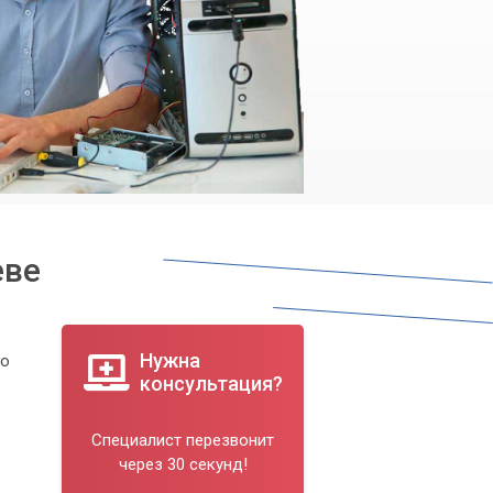
еве
Нужна
 о
консультация?
Специалист перезвонит
через 30 секунд!