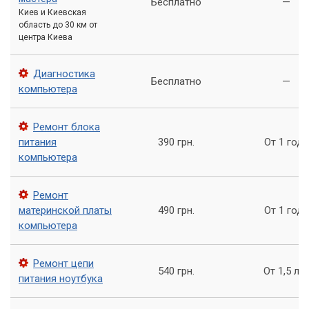
Бесплатно
—
Киев и Киевская
область до 30 км от
Аппаратные неисправности
центра Киева
Серьезные проблемы могут быть связаны с «железом»
компьютера. Это более тревожный сигнал, требующий
Диагностика
Бесплатно
—
немедленного внимания специалистов.
компьютера
Ремонт блока
«Внезапные перезагрузки ночью часто
питания
390 грн.
От 1 года
являются первыми ласточками серьезных
компьютера
аппаратных неисправностей. Не откладывайте
диагностику.»
Ремонт
материнской платы
490 грн.
От 1 года
Перегрев компонентов.
Пыль в системе охлаждения,
компьютера
высохшая термопаста на процессоре или видеокарте
приводят к избыточному нагреву. Когда температура
Ремонт цепи
достигает критических значений, компьютер может
540 грн.
От 1,5 ле
питания ноутбука
автоматически перезагружаться для предотвращения
повреждений.