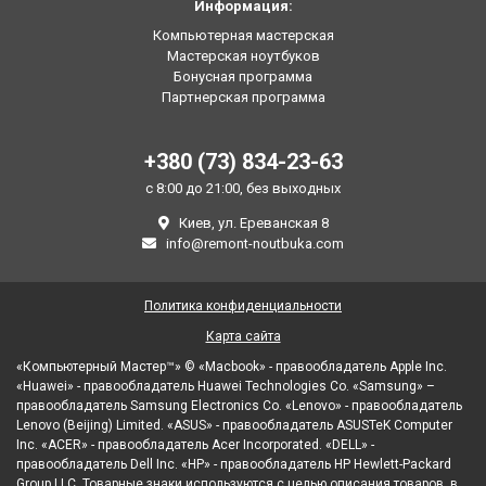
Информация:
Компьютерная мастерская
Мастерская ноутбуков
Бонусная программа
Партнерская программа
+380 (73) 834-23-63
с 8:00 до 21:00, без выходных
Киев, ул. Ереванская 8
info@remont-noutbuka.com
Политика конфиденциальности
Карта сайта
«Компьютерный Мастер™» © «Macbook» - правообладатель Apple Inc.
«Huawei» - правообладатель Huawei Technologies Co. «Samsung» –
правообладатель Samsung Electronics Co. «Lenovo» - правообладатель
Lenovo (Beijing) Limited. «ASUS» - правообладатель ASUSTeK Computer
Inc. «ACER» - правообладатель Acer Incorporated. «DELL» -
правообладатель Dell Inc. «HP» - правообладатель HP Hewlett-Packard
Group LLC. Товарные знаки используются с целью описания товаров, в