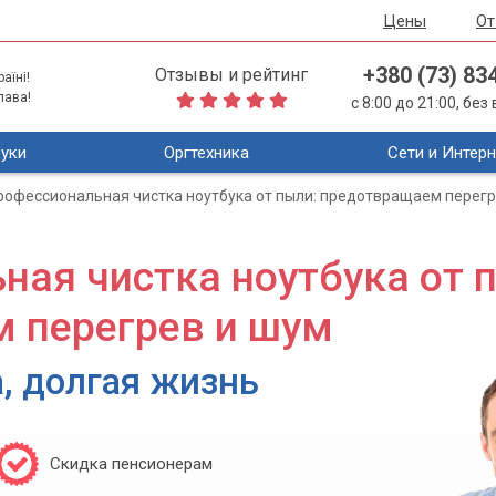
Цены
О
+380 (73) 83
Отзывы и рейтинг
аїні!
лава!
с 8:00 до 21:00, бе
уки
Оргтехника
Сети и Интерн
рофессиональная чистка ноутбука от пыли: предотвращаем перегр
ая чистка ноутбука от 
 перегрев и шум
, долгая жизнь
Скидка пенсионерам