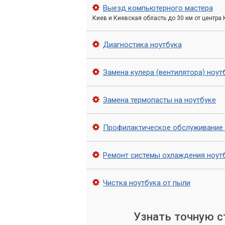
Из вентиляционных отверстий
иде
Выезд компьютерного мастера
Киев и Киевская область до 30 км от центра
Профессиональный 
Диагностика ноутбука
В «Компьютерном Мастере» мы подходи
профессионализмом. Это не просто пр
Замена кулера (вентилятора) ноут
Этапы нашей работы
Замена термопасты на ноутбуке
Полная разборка ноутбука:
Аккур
компонентов для доступа к систе
Профилактическое обслуживание 
Очистка вентиляторов и радиат
Ремонт системы охлаждения ноут
радиаторов при помощи специальн
Замена термопасты:
Старая терм
Чистка ноутбука от пыли
свойства. Мы используем только 
обеспечивающую эффективный отв
Узнать точную 
Смазка вентиляторов:
При необх