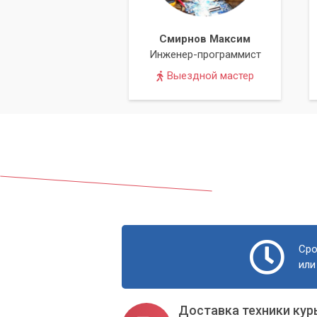
Увеличение срока службы ноутб
вашего устройства.
Смирнов Максим
Инженер-программист
Не ждите, пока ваш ноутбук полностью
пыли – это инвестиция в его будущее.
Выездной мастер
сегодня, и мы вернем вашему ноутбуку
Сро
или
Доставка техники кур