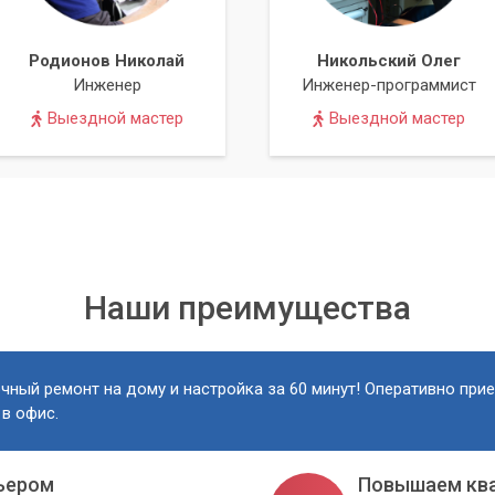
ука:
Регулярная чистка - залог долгой и стабильной работы
Родионов Николай
Никольский Олег
Инженер
Инженер-программист
 выйдет из строя. Своевременная профессиональная чистка от
 Обратитесь в сервисный центр «Компьютерный Мастер» уже
Выездной мастер
Выездной мастер
 стабильность, тишину и высокую производительность!
Наши преимущества
чный ремонт на дому и настройка за 60 минут! Оперативно при
 в офис.
ьером
Повышаем кв