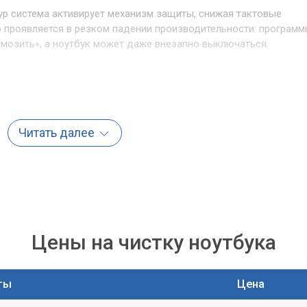
ур система активирует механизм защиты, снижая тактовые
о проявляется в резком падении производительности: програм
рмозить», а ноутбук может даже внезапно выключаться.
 работать на повышенных оборотах, чтобы хоть как-то
дит к постоянному, раздражающему шуму. Такой дискомфорт
Читать далее
тыми задачами.
мости чистки
я в профессиональной чистке?
 небольших нагрузках.
Цены на чистку ноутбука
отают постоянно.
зилась
, программы «тормозят».
ты
Цена
ься
.