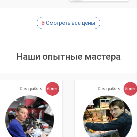
срока службы.
ая сборка ноутбука и проверка его работоспособности под
ективности проделанных работ.
₴
Смотреть все цены
 без должных навыков и инструментов может повредить
оутбука. Доверьте это дело профессионалам.
Наши опытные мастера
тки в «Компьютерный Мастер»
6 лет
5 лет
Опыт работы
Опыт работы
за проделанную работу.
сты имеют большой опыт работы с различными моделями
атериалов:
Только проверенные термопасты и смазочные
ступные услуги для всех жителей Киева и области.