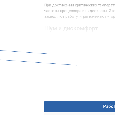
При достижении критических температ
частоты процессора и видеокарты. Эт
замедляют работу, игры начинают «то
Шум и дискомфорт
Забитые пылью вентиляторы вынуждены
справиться с охлаждением. Это приво
ощущается при работе даже над прос
Признаки необходи
Как понять, что ваш ноутбук нуждаетс
Ноутбук
сильно греется
даже при
Вентиляторы
громко шумят
и раб
Производительность
заметно сни
Рабо
Ноутбук стал
внезапно выключат