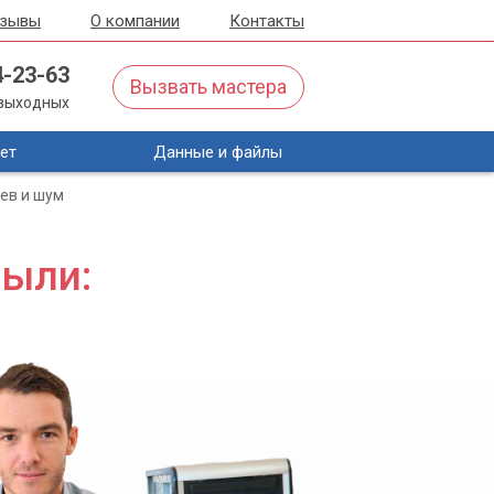
тзывы
О компании
Контакты
4-23-63
Вызвать мастера
з выходных
ет
Данные и файлы
ев и шум
пыли: