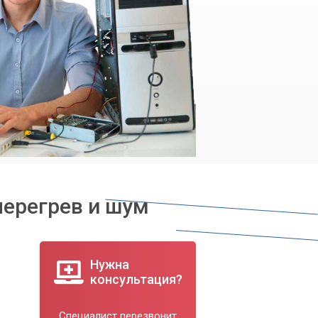
перегрев и шум
в
Нужна
консультация?
Специалист перезвонит