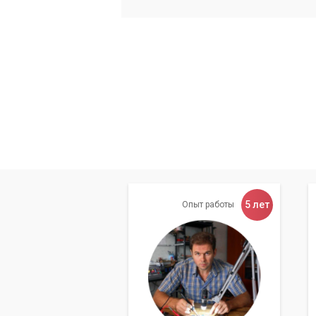
уменьшения шума и продления их 
Сборка и тестирование:
Аккуратн
нагрузкой для подтверждения эфф
Самостоятельная чистка
внутренние компоненты н
Преимущества чис
Обращаясь к нам, вы получаете:
5 лет
Опыт работы
Гарантию качества:
Мы отвечаем 
Опытные мастера:
Наши специали
ноутбуков.
Использование качественных м
материалы.
Разумные цены:
Мы предлагаем до