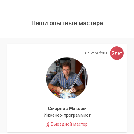
внедряются на уровне, недоступном для обычных
антивирусов, работающих в уже загруженной
операционной системе.
Наши опытные мастера
Мутация и обновление:
Эти вирусы постоянно
мутируют, создавая новые версии, против которых
защите требуется время для разработки сигнатур.
5 лет
Опыт работы
«Для эффективной борьбы с руткитами и
буткитами требуется более глубокий анализ и
специализированные инструменты.»
Наш подход к лечению: Комплексная
чистка
Смирнов Максим
В «Компьютерном Мастере» мы используем
Инженер-программист
многоступенчатый подход к удалению руткитов и буткитов,
Выездной мастер
обеспечивая полную очистку вашей системы.