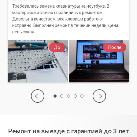
Рекомендации по безопасному поведению в
Требовалась замена клавиатуры на ноутбуке. В
интернете.
мастерской отлично справились с ремонтом.
Настройка автоматических обновлений системы.
Довольна качеством, все клавиши работают
исправно. Выполнен ремонт в течении недели, цена
Не позволяйте руткитам и буткитам контролировать ваш
невысокая.
компьютер и вашу цифровую жизнь. Обратитесь в
«Компьютерный Мастер» – мы вернем вашему устройству
До
После
безопасность и высокую производительность, гарантируя
полное удаление даже самых глубоко внедренных угроз.
Ремонт на выезде с гарантией до 3 лет