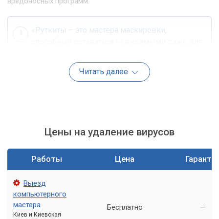
вредоносных программ.
«Руткиты – это мастера маскировки,
способные оставаться невидимыми даже для
самых бдительных систем безопасности.»
Читать далее
Буткиты: атака на старте
Буткиты – это еще более опасная разновидность руткитов,
заражающая загрузочную область жесткого диска (MBR)
или загрузочные секторы. Это означает, что буткит
Цены на удаление вирусов
активируется еще до загрузки операционной системы,
делая его чрезвычайно трудным для обнаружения и
удаления традиционными методами.
Работы
Цена
Гаранти
Они могут перехватывать контроль над всем компьютером,
Выезд
вплоть до полного блокирования доступа к системе или
компьютерного
кражи конфиденциальных данных.
мастера
Бесплатно
—
Киев и Киевская