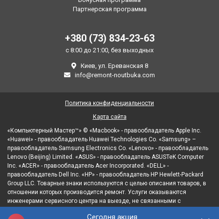
Партнерская программа
+380 (73) 834-23-63
с 8:00 до 21:00, без выходных
Киев, ул. Ереванская 8
info@remont-noutbuka.com
Политика конфиденциальности
Карта сайта
«Компьютерный Мастер™» © «Macbook» - правообладатель Apple Inc.
«Huawei» - правообладатель Huawei Technologies Co. «Samsung» –
правообладатель Samsung Electronics Co. «Lenovo» - правообладатель
Lenovo (Beijing) Limited. «ASUS» - правообладатель ASUSTeK Computer
Inc. «ACER» - правообладатель Acer Incorporated. «DELL» -
правообладатель Dell Inc. «HP» - правообладатель HP Hewlett-Packard
Group LLC. Товарные знаки используются с целью описания товаров, в
отношении которых производится ремонт. Услуги оказываются
инженерами сервисного центра на выезде, не связанными с
правообладателями товарных знаков и/или с их официальными
Сегодня акция
представителями в отношении товаров, которые уже были введены в