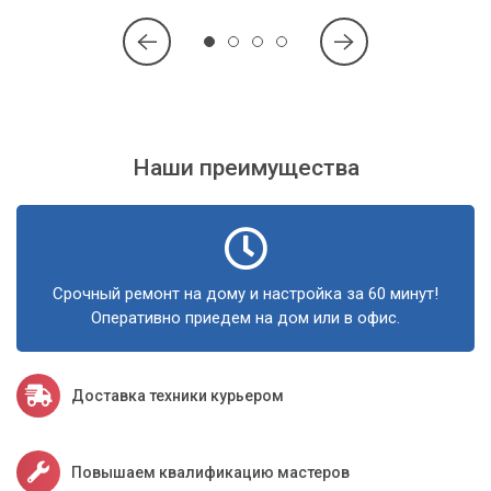
Диагностика и определение типа угрозы
Прежде всего, мы проводим глубокую диагностику,
используя специализированные утилиты и методы,
которые обнаруживают даже самые скрытые угрозы. Это
позволяет точно определить тип вируса и его степень
проникновения.
Наши преимущества
Удаление на низком уровне
Для буткитов это означает работу с загрузочной областью
диска. Мы используем среды восстановления и
Срочный ремонт на дому и настройка за 60 минут!
специальные программы, которые позволяют получить
Оперативно приедем на дом или в офис.
доступ к зараженным секторам до загрузки операционной
системы. Это критический этап, обеспечивающий полное
удаление вредоносного кода.
Доставка техники курьером
Чистка операционной системы
После устранения буткитов мы переходим к операционной
Повышаем квалификацию мастеров