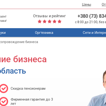
Цены
О
+380 (73) 83
Отзывы и рейтинг
аїні!
лава!
с 8:00 до 21:00, бе
уки
Оргтехника
Сети и Интерн
 сопровождение бизнеса
ние бизнеса
область
Скидка пенсионерам
Фирменная гарантия до 3
лет