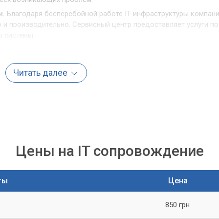
и.
Благодаря бесперебойной работе IT-инфраструктуры компан
 и производительно. Сервисный центр предоставляет услуги по
ы системы.
й центр обеспечивает защиту компьютеров и серверов от
угроз. Компания может быть уверена в сохранности своих данны
Читать далее
жка.
Компания может получить квалифицированную техническ
ервисный центр предоставляет услуги по консультации и
 снизить затраты на обслуживание и обновление IT-
 предоставляет услуги по обслуживанию и обновлению
спечения.
Цены на IT сопровождение
а для IT сопровождения
ты
Цена
ый аспект успешной работы компании. Однако, чтобы получить
ходимо выбрать надежный и профессиональный сервисный цент
850 грн.
вильно выбрать сервисный центр для IT сопровождения бизнес