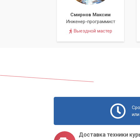
Смирнов Максим
Инженер-программист
Выездной мастер
Сро
или
Доставка техники кур