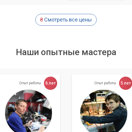
Компьютерный Мастер»
-сопровождение бизнеса является необходимым элементом в
₴
Смотреть все цены
ехнологии играют важную роль в работе компаний. Однако, не
е содержать свой собственный IT-отдел.
тра «Компьютерный Мастер» могут стать отличным решением
беспечить бесперебойную работу бизнеса.
Наши опытные мастера
6 лет
5 лет
Опыт работы
Опыт работы