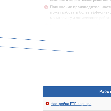
Повышение производительност
может работать более эффективно
мониторингу и оптимизации работ
Гарантия безопасности.
Сервисны
вирусов, хакерских атак и других 
и информации.
Постоянная техническая поддер
поддержку в любое время суток. С
решению технических проблем.
Снижение затрат.
Компания может
инфраструктуры. Сервисный центр
оборудования и программного обе
Выбор сервисного центр
Рабо
IT сопровождение бизнеса – это важн
качественное IT сопровождение, необ
Настройка FTP сервера
В этом разделе мы расскажем, как пра