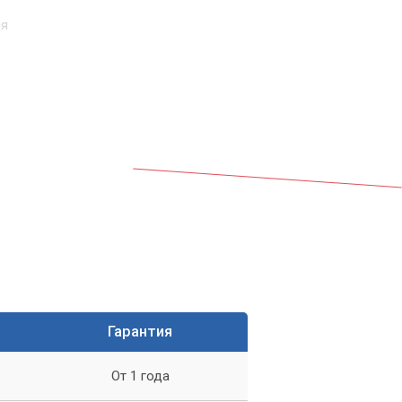
ия
х
ую
Гарантия
р.
От 1 года
а.