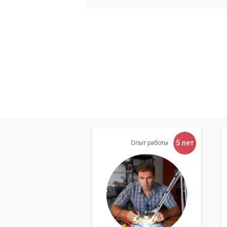
Обращайтесь в сервис «
В заключении можно отметить, что IT
современном мире, где компьютерные т
каждая компания может позволить себ
В этом случае, услуги сервисного цен
проблем с компьютерной техникой и о
5 лет
Опыт работы