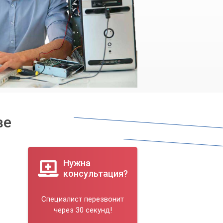
ве
Нужна
консультация?
Специалист перезвонит
через 30 секунд!