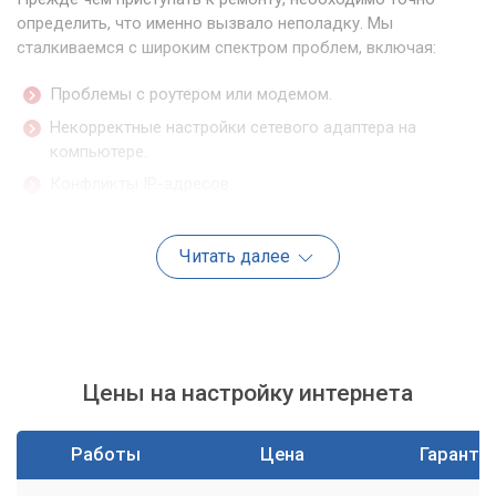
определить, что именно вызвало неполадку. Мы
сталкиваемся с широким спектром проблем, включая:
Проблемы с роутером или модемом.
Некорректные настройки сетевого адаптера на
компьютере.
Конфликты IP-адресов.
Проблемы с драйверами сетевой карты.
Вирусная активность, блокирующая доступ к
Читать далее
интернету.
Повреждение сетевого кабеля.
Проблемы на стороне провайдера.
Каждая из этих причин требует своего подхода к
Цены на настройку интернета
устранению.
Работы
Цена
Гаранти
Мы предлагаем комплексный подход,