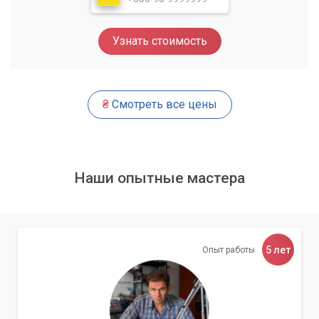
Пытаться самостоятельно решить сложную проблему с
интернетом без должных знаний и опыта часто приводит к
еще большим затруднениям. Неправильные действия могут
Узнать стоимость
усугубить ситуацию, повредить оборудование или даже
привести к потере данных. Обращаясь к нам, вы выбираете:
Экспертизу и опыт:
Наши специалисты глубоко
₴
Смотреть все цены
разбираются в сетевом оборудовании и программном
обеспечении.
Оперативность:
Мы понимаем, как важно быстро
восстановить доступ к интернету, и принимаем все
Наши опытные мастера
меры для скорейшего решения проблемы.
Гарантия качества:
На все выполненные работы
предоставляется гарантия.
5 лет
Опыт работы
Не позволяйте проблемам с интернетом
замедлять вашу жизнь! Сервисный центр
«Компьютерный Мастер» — ваш надежный
партнер в мире цифровых технологий.