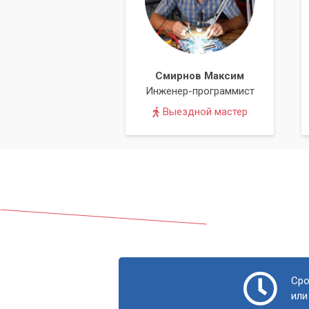
Не позволяйте устаревшим или отсутс
Обращайтесь в «Компьютерный Мастер»
гарантирующую стабильную и быструю 
области, обеспечивая качественный се
Смирнов Максим
Инженер-программист
Выездной мастер
Сро
или