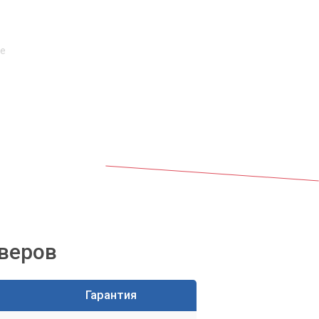
ие
йверов
Гарантия