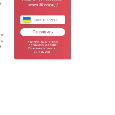
ю
через 30 секунд!
Отправить
 с
ть
Нажимая на кнопку, я
принимаю условия
я
Пользовательского
соглашения