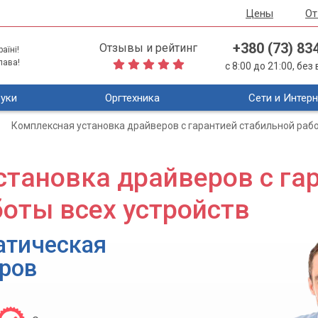
Цены
О
+380 (73) 83
Отзывы и рейтинг
аїні!
лава!
с 8:00 до 21:00, бе
уки
Оргтехника
Сети и Интерн
Комплексная установка драйверов с гарантией стабильной рабо
становка драйверов с га
оты всех устройств
атическая
еров