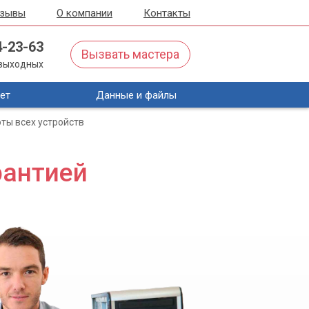
тзывы
О компании
Контакты
4-23-63
Вызвать мастера
з выходных
ет
Данные и файлы
ты всех устройств
рантией