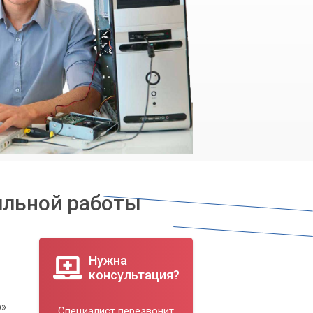
бильной работы
Нужна
консультация?
р»
Специалист перезвонит