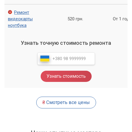
Профилактика видеокарты – это важный этап ухода за
Ремонт
компьютером, который позволяет сохранить высокую
видеокарты
520 грн.
От 1 года
производительность и продлить срок службы устройства.
ноутбука
Регулярные профилактические работы помогут вам
избежать многих проблем и сэкономить деньги на
дорогостоящих ремонтах.
Узнать точную стоимость ремонта
Не забывайте, что правильно проведенная профилактика –
это залог долгой и бесперебойной работы вашего
компьютера!
Узнать стоимость
Важно отметить, что регулярная профилактика не только
расширяет срок службы видеокарты, но и позволяет
сэкономить деньги на ремонте компьютера в целом.
₴
Смотреть все цены
Кроме того, профилактика видеокарты важна для того,
чтобы обеспечить ее работу на максимальной
производительности и избежать проблем с качеством
графики.