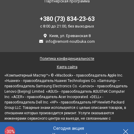
Партнерская программа
+380 (73) 834-23-63
с 8:00 до 21:00, без выходных
Киев, ул. Ереванская 8
info@remont-noutbuka.com
Политика конфиденциальности
Карта сайта
«Компьютерный Мастер™» © «Macbook» - правообладатель Apple Inc.
«Huawei» - правообладатель Huawei Technologies Co. «Samsung» –
правообладатель Samsung Electronics Co. «Lenovo» - правообладатель
Lenovo (Beijing) Limited. «ASUS» - правообладатель ASUSTeK Computer
Inc. «ACER» - правообладатель Acer Incorporated. «DELL» -
правообладатель Dell Inc. «HP» - правообладатель HP Hewlett-Packard
Group LLC. Товарные знаки используются с целью описания товаров, в
отношении которых производится ремонт. Услуги оказываются
инженерами сервисного центра на выезде, не связанными с
правообладателями товарных знаков и/или с их официальными
Сегодня акция
представителями в отношении товаров, которые уже были введены в
-30%