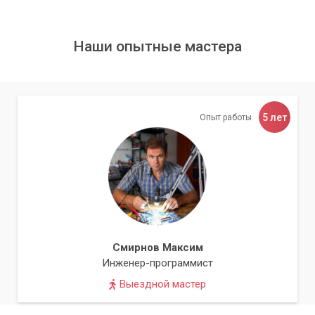
проблемы, связанные с компьютером. Обращайтесь к нам,
если вам нужна помощь в уходе за вашим компьютером!
Наши опытные мастера
Заключение
Перегрев компонентов - это серьезная проблема, которая
может привести к сбоям в работе компьютера и, в
конечном итоге, к поломке. Чистка видеокарты и замена
5 лет
Опыт работы
термопасты - это процедуры, которые помогают избежать
перегрева компонентов и продлить срок их службы.
В сервисном центре «Компьютерный Мастер» мы
предлагаем профессиональные услуги по чистке
видеокарты и замене термопасты, а также ряд
дополнительных услуг по обслуживанию компьютеров.
Список преимуществ чистки видеокарты:
Смирнов Максим
Инженер-программист
Удаление пыли и грязи, которые вызывают перегрев
Выездной мастер
видеокарты;
Проверка поверхности видеокарты на наличие