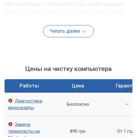
работает исправно. Помимо этого, мы также проводим
диагностику других компонентов компьютера и можете
предложить вам дополнительные услуги по их
обслуживанию.
Читать далее
Преимущества чистки видеокарты в нашем сервисном
центре:
Удаление пыли и грязи, которые вызывают перегрев
видеокарты;
Цены на чистку компьютера
Проверка поверхности видеокарты на наличие
повреждений;
Работы
Цена
Гаранти
Гарантия качества работы.
Диагностика
Замена термопасты
Бесплатно
—
видеокарты
Термопаста - это материал, который наносится на
поверхность процессора и видеокарты, чтобы улучшить их
Замена
теплопроводность. Она является необходимой для того,
термопасты на
890 грн.
От 1 года
чтобы тепло от компонентов передавалось к