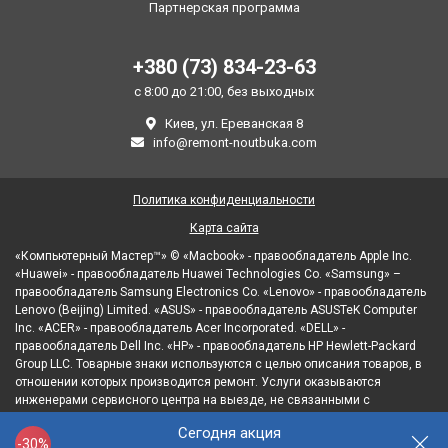
Партнерская программа
+380 (73) 834-23-63
с 8:00 до 21:00, без выходных
Киев, ул. Ереванская 8
info@remont-noutbuka.com
Политика конфиденциальности
Карта сайта
«Компьютерный Мастер™» © «Macbook» - правообладатель Apple Inc.
«Huawei» - правообладатель Huawei Technologies Co. «Samsung» –
правообладатель Samsung Electronics Co. «Lenovo» - правообладатель
Lenovo (Beijing) Limited. «ASUS» - правообладатель ASUSTeK Computer
Inc. «ACER» - правообладатель Acer Incorporated. «DELL» -
правообладатель Dell Inc. «HP» - правообладатель HP Hewlett-Packard
Group LLC. Товарные знаки используются с целью описания товаров, в
отношении которых производится ремонт. Услуги оказываются
инженерами сервисного центра на выезде, не связанными с
правообладателями товарных знаков и/или с их официальными
Сегодня акция
представителями в отношении товаров, которые уже были введены в
-30%