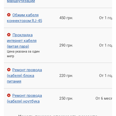
маршрутизации
коричневый провод.
Обжим кабеля
450 грн.
От 1 года
Убедитесь, что провода были вставлены до конца, иначе
коннектором RJ-45
соединение может оказаться неустойчивым. Теперь
соедините кабель с устройством, и ваш интернет будет
Прокладка
работать как новый!
интернет кабеля
290 грн.
От 1 года
(витая пара)
Цена указана за один
метр
Ремонт провода
(кабеля) блока
220 грн.
От 1 года
питания
Ремонт провода
250 грн.
От 6 месяц
(кабеля) ноутбука