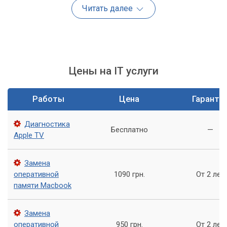
обстановке, с учетом всех особенностей
Читать далее
вашей инфраструктуры.
Наши услуги на дому
Цены на IT услуги
Независимо от сложности проблемы, наши
квалифицированные специалисты готовы предоставить
широкий спектр услуг прямо у вас дома, охватывающий
Работы
Цена
Гаранти
большинство повседневных IT-задач. Вам достаточно
описать свою проблему, и мы подберем наиболее
Диагностика
подходящего мастера.
Бесплатно
—
Apple TV
Среди наиболее востребованных услуг "Домашнего IT
сервиса":
Замена
оперативной
1090 грн.
От 2 лет
Ремонт компьютеров и ноутбуков (аппаратный и
памяти Macbook
программный).
Установка и настройка {операционных систем}
Замена
(Windows, macOS, Linux).
оперативной
950 грн.
От 2 лет