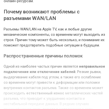
онлайн-ресурсам.
Почему возникают проблемы с
разъемами WAN/LAN
Разъемы WAN/LAN на Apple TV, как и любые другие
механические компоненты, со временем могут выходить из
строя. Причин тому может быть несколько, и понимание их
поможет предотвратить подобные ситуации в будущем.
Распространенные причины поломок
Одной из наиболее частых причин является
неправильное
подключение или отключение кабелей
. Резкие рывки,
выдергивание кабеля под углом, а также его ослабление
со временем могут привести к деформации или поломке
внутренних контактов разъема. Также со временем может
происходить
естественный износ
металлических частей
разъема, что приводит к ухудшению контакта и
нестабильной передаче данных. В редких случаях