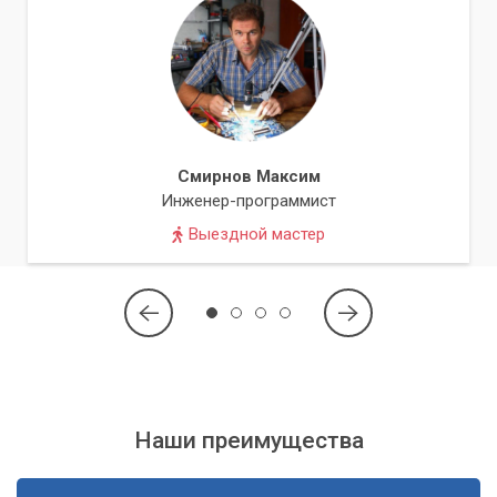
Процесс замены разъема WAN/LAN на Apple TV включает
в себя несколько этапов, каждый из которых требует
аккуратности и профессионализма.
Этапы ремонта Apple TV
Тщательная диагностика устройства для выявления
Смирнов Максим
точной причины неисправности.
Инженер-программист
Аккуратная разборка корпуса Apple TV.
Выездной мастер
Демонтаж вышедшего из строя разъема.
Установка нового, исправного разъема.
Сборка устройства и проверка работоспособности
всех функций, включая стабильность интернет-
соединения.
Наши преимущества