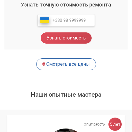
Узнать точную стоимость ремонта
Наши преимущества в ремонте Apple TV
Мы используем только
оригинальные или
высококачественные аналоговые компоненты
, что
гарантирует долгий срок службы восстановленного
Узнать стоимость
разъема. Наши специалисты обладают обширным опытом
и необходимыми знаниями для проведения точной
диагностики и аккуратной замены поврежденных
элементов. Мы предлагаем оперативное выполнение
₴
Смотреть все цены
работ, чтобы вы могли как можно скорее наслаждаться
всеми функциями вашего Apple TV.
Доверьте ремонт своей техники
Наши опытные мастера
профессионалам. Мы гарантируем качество и
надежность каждой выполненной работы.
Процесс замены разъема
5 лет
Опыт работы