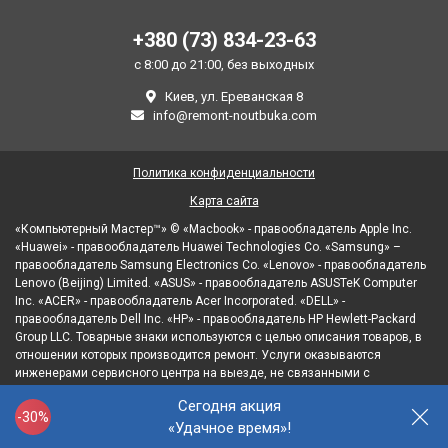
+380 (73) 834-23-63
с 8:00 до 21:00, без выходных
Киев, ул. Ереванская 8
info@remont-noutbuka.com
Политика конфиденциальности
Карта сайта
«Компьютерный Мастер™» © «Macbook» - правообладатель Apple Inc.
«Huawei» - правообладатель Huawei Technologies Co. «Samsung» –
правообладатель Samsung Electronics Co. «Lenovo» - правообладатель
Lenovo (Beijing) Limited. «ASUS» - правообладатель ASUSTeK Computer
Inc. «ACER» - правообладатель Acer Incorporated. «DELL» -
правообладатель Dell Inc. «HP» - правообладатель HP Hewlett-Packard
Group LLC. Товарные знаки используются с целью описания товаров, в
отношении которых производится ремонт. Услуги оказываются
инженерами сервисного центра на выезде, не связанными с
правообладателями товарных знаков и/или с их официальными
Сегодня акция
представителями в отношении товаров, которые уже были введены в
-30%
«Удачное время»!
гражданский оборот.