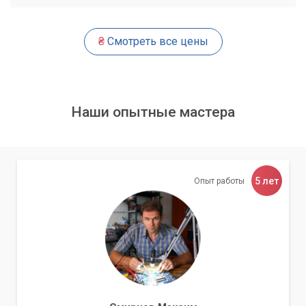
не оставляют разводов и обеспечивают антистатический
эффект.
₴
Смотреть все цены
Правильные инструменты и методы
критически важны для безопасного
обслуживания электроники.
Наши опытные мастера
Безопасные материалы
Для чистки применяются мягкие салфетки из микрофибры,
5 лет
Опыт работы
которые не оставляют ворсинок и не царапают
поверхность. Эти материалы эффективно собирают пыль и
грязь, обеспечивая бережный уход за чувствительной
поверхностью экрана. Мы используем только чистые и
свежие салфетки для каждого устройства.
Гарантия качества чистки