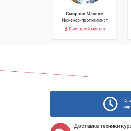
Смирнов Максим
Инженер-программист
Выездной мастер
Сро
или
Доставка техники кур