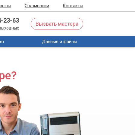
тзывы
О компании
Контакты
4-23-63
Вызвать мастера
з выходных
ет
Данные и файлы
ре?