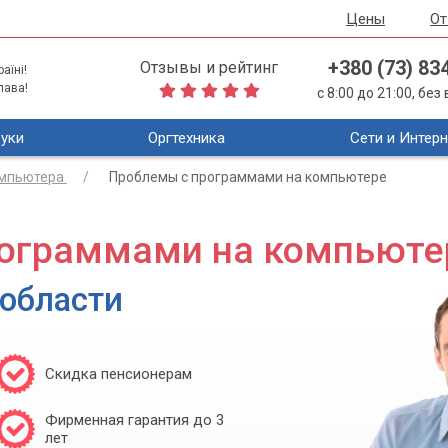
Цены
О
+380 (73) 83
Отзывы и рейтинг
аїні!
лава!
с 8:00 до 21:00, бе
уки
Оргтехника
Сети и Интерн
омпьютера
Проблемы с программами на компьютере
ограммами на компьюте
 области
Скидка пенсионерам
Фирменная гарантия до 3
лет