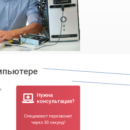
мпьютере
,
Нужна
консультация?
Специалист перезвонит
через 30 секунд!