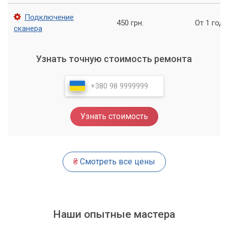
бизнесу работать более эффективно и без ошибок.
Подключение
450 грн.
От 1 года
Обращайтесь к нам, и мы с радостью поможем вам!
сканера
Узнать точную стоимость ремонта
Узнать стоимость
₴
Смотреть все цены
Наши опытные мастера