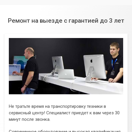
предлагая оперативную помощь жителям различных
районов. Наша цель – обеспечить вам бесперебойную
работу вашей техники и избавить вас от головной боли,
Ремонт на выезде с гарантией до 3 лет
связанной с ее неисправностями. Доверьтесь
профессионалам и наслаждайтесь стабильной работой
ваших устройств.
Не тратьте время на транспортировку техники в
сервисный центр! Специалист приедет к вам через 30
минут после звонка.
Современное оборудование и высокая квалификация