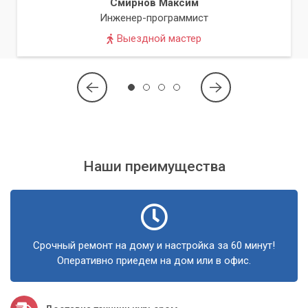
Со временем любой компьютер нуждается в настройке и
Смирнов Максим
оптимизации для поддержания высокой
Инженер-программист
производительности. Мы поможем вам настроить
Выездной мастер
операционную систему, установить необходимые
драйверы, удалить лишние программы и оптимизировать
работу вашего ПК, чтобы он снова работал быстро и
стабильно.
Не ждите, пока компьютер начнет тормозить
– своевременная оптимизация продлит срок
Наши преимущества
его службы и улучшит вашу продуктивность.
Установка и обновление ПО
Правильная установка и своевременное обновление
Срочный ремонт на дому и настройка за 60 минут!
программного обеспечения – залог безопасности и
Оперативно приедем на дом или в офис.
стабильной работы вашего компьютера. Наши
специалисты помогут вам установить любую программу,
настроить ее и обновить до актуальной версии,