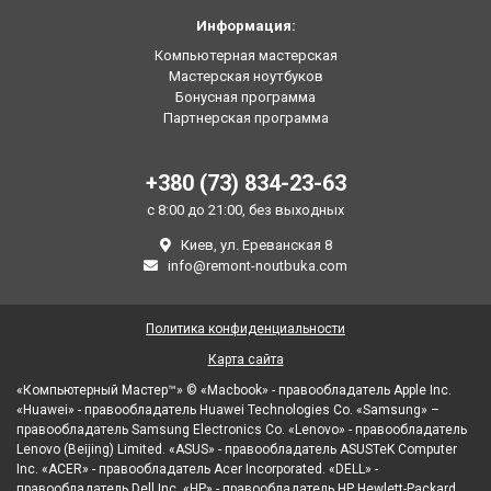
Информация:
Компьютерная мастерская
Мастерская ноутбуков
Бонусная программа
Партнерская программа
+380 (73) 834-23-63
с 8:00 до 21:00, без выходных
Киев, ул. Ереванская 8
info@remont-noutbuka.com
Политика конфиденциальности
Карта сайта
«Компьютерный Мастер™» © «Macbook» - правообладатель Apple Inc.
«Huawei» - правообладатель Huawei Technologies Co. «Samsung» –
правообладатель Samsung Electronics Co. «Lenovo» - правообладатель
Lenovo (Beijing) Limited. «ASUS» - правообладатель ASUSTeK Computer
Inc. «ACER» - правообладатель Acer Incorporated. «DELL» -
правообладатель Dell Inc. «HP» - правообладатель HP Hewlett-Packard