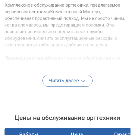
Комплексное обслуживание оргтехники, предлагаемое
сервисным центром «Компьютерный Мастер»,
обеспечивает проактивный подход. Мы не просто чиним,
когда сломалось, мы предотвращаем поломки. Это
позволяет значительно продлить срок службы
оборудования, снизить эксплуатационные расходы и
гарантировать стабильность рабочего процесса.
Преимущества абонентского обслуживания
Выбирая абонентское обслуживание оргтехники в
«Компьютерном Мастере», вы получаете ряд неоспоримых
Читать далее
преимуществ:
Предсказуемость расходов.
Фиксированная
ежемесячная оплата позволяет точно планировать
бюджет на обслуживание техники.
Цены на обслуживание оргтехники
Минимизация простоев.
Регулярные
профилактические работы и оперативное
реагирование на проблемы значительно сокращают
Работы
Цена
Гаранти