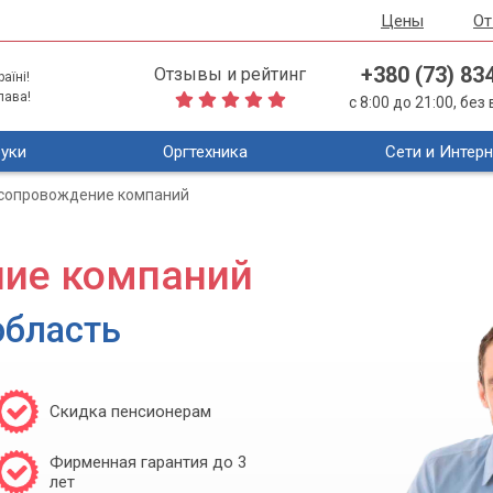
Цены
О
+380 (73) 83
Отзывы и рейтинг
аїні!
лава!
с 8:00 до 21:00, бе
уки
Оргтехника
Сети и Интерн
 сопровождение компаний
ние компаний
область
Скидка пенсионерам
Фирменная гарантия до 3
лет