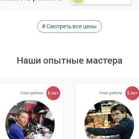
р» предлагает полный спектр услуг по обслуживанию и
я решение проблем с компьютерами, серверами, сетевым
нием и т.д.
₴
Смотреть все цены
луживания – главные принципы работы нашей компании.
решить любые задачи в сфере IT.
Наши опытные мастера
6 лет
5 лет
Опыт работы
Опыт работы