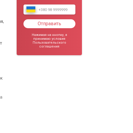
я,
Отправить
Нажимая на кнопку, я
принимаю условия
т
Пользовательского
соглашения
ек
на