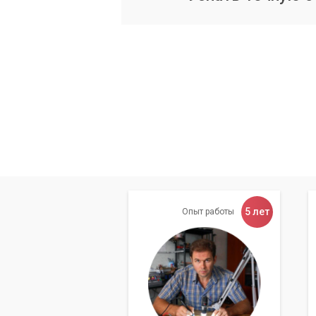
Сервисный центр «Компьютерный Масте
поддержке IT-инфраструктуры, включа
оборудованием, программным обеспече
Надежность, быстрота и качество обс
Обращайтесь к нам и мы поможем вам 
5 лет
Опыт работы