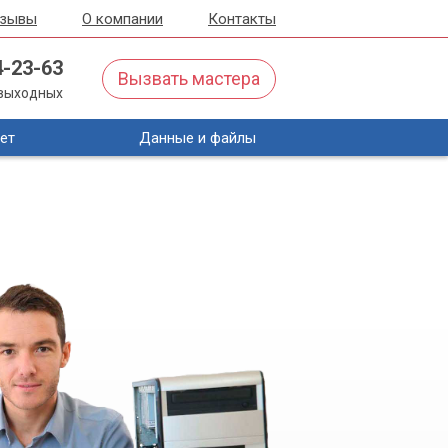
тзывы
О компании
Контакты
4-23-63
Вызвать мастера
з выходных
ет
Данные и файлы