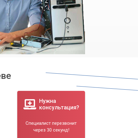
еве
Нужна
консультация?
Специалист перезвонит
через 30 секунд!