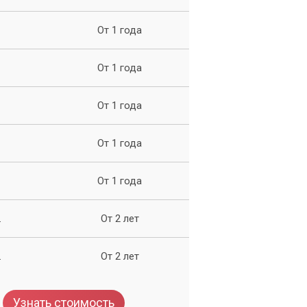
От 1 года
и
От 1 года
От 1 года
От 1 года
От 1 года
ля
.
От 2 лет
.
От 2 лет
Узнать стоимость