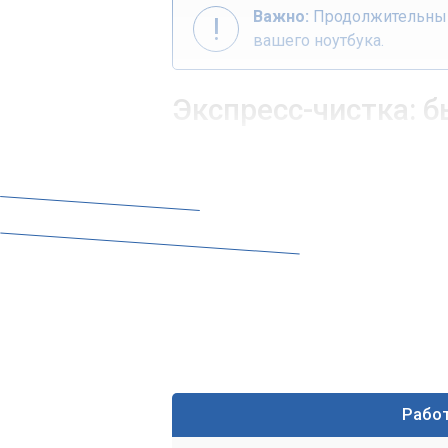
Важно:
Продолжительный 
вашего ноутбука.
Экспресс-чистка: 
Сервисный центр «Компьютерный Масте
с выездом на дом. Мы понимаем, как 
поэтому наши мастера оперативно приб
ваш ноутбук к жизни.
Что включает экспресс-
Наша экспресс-чистка – это комплекс 
эффективной работы системы охлажден
Полная разборка корпуса ноутбука
Тщательная очистка вентиляторов 
Рабо
Замена старой термопасты на нов