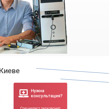
 Киеве
Нужна
консультация?
в
я
Специалист перезвонит