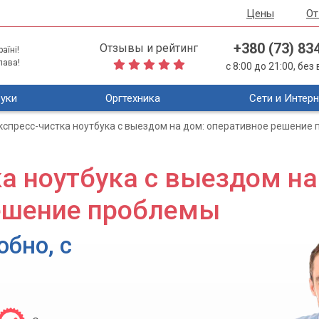
Цены
О
+380 (73) 83
Отзывы и рейтинг
аїні!
лава!
с 8:00 до 21:00, бе
уки
Оргтехника
Сети и Интерн
кспресс-чистка ноутбука с выездом на дом: оперативное решение
а ноутбука с выездом на
ешение проблемы
обно, с