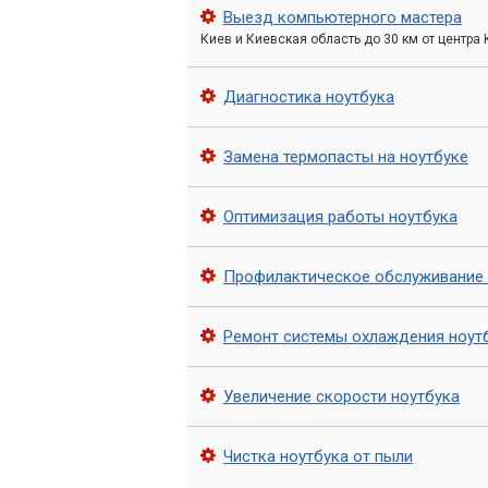
Выезд компьютерного мастера
Смазка вентиляторов для бесшумн
Киев и Киевская область до 30 км от центра
Сборка и тестирование ноутбука 
Диагностика ноутбука
Преимущества:
Экспресс
продлить срок службы ва
Замена термопасты на ноутбуке
Почему выбирают 
Оптимизация работы ноутбука
Профилактическое обслуживание 
Мы гордимся нашей репутацией надежн
причин, почему клиенты доверяютнам с
Ремонт системы охлаждения ноут
Мастера с опытом:
Наши специали
марок и моделей.
Увеличение скорости ноутбука
Оперативный выезд:
Мы ценим ва
Высокое качество:
Используем т
Чистка ноутбука от пыли