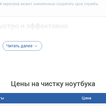
перегрев может значительно сократить срок службы
быстро и эффективно
р» предлагает своим клиентам услугу экспресс-чистки ноутбу
важно для вас быстрое и качественное решение проблемы,
Читать далее
удут в любую точку Киева и Киевской области, чтобы вернуть
чистка?
мероприятий, направленных на полное восстановление
ия ноутбука. Вот что мы делаем:
Цены на чистку ноутбука
 для доступа к системе охлаждения.
и радиаторов от пыли и мелкого мусора.
ты
Цена
ую, высококачественную, для эффективной теплопередачи.