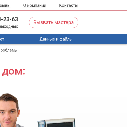
тзывы
О компании
Контакты
4-23-63
Вызвать мастера
з выходных
ет
Данные и файлы
 проблемы
 дом: