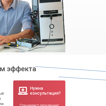
ум эффекта
Нужна
консультация?
ный
.
ля
Специалист перезвонит