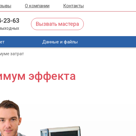
тзывы
О компании
Контакты
4-23-63
Вызвать мастера
з выходных
ет
Данные и файлы
муме затрат
имум эффекта