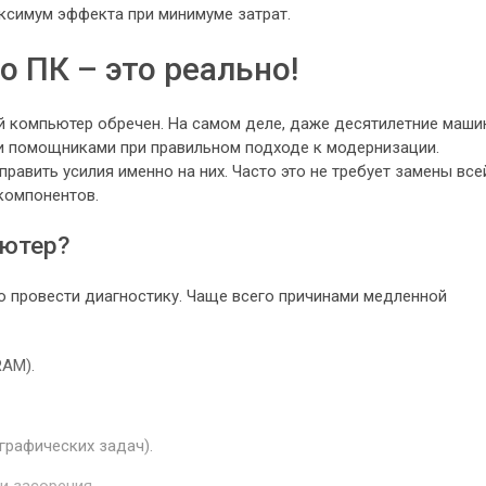
ксимум эффекта при минимуме затрат.
 ПК – это реально!
й компьютер обречен. На самом деле, даже десятилетние маш
и помощниками при правильном подходе к модернизации.
править усилия именно на них. Часто это не требует замены все
компонентов.
ьютер?
о провести диагностику. Чаще всего причинами медленной
RAM).
графических задач).
и засорения.