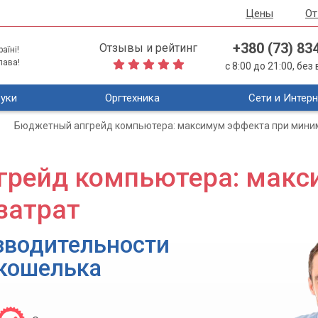
Цены
О
+380 (73) 83
Отзывы и рейтинг
аїні!
лава!
с 8:00 до 21:00, бе
уки
Оргтехника
Сети и Интерн
Бюджетный апгрейд компьютера: максимум эффекта при мини
рейд компьютера: макс
затрат
зводительности
 кошелька