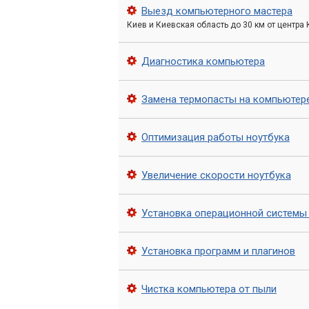
почувствуете, что он нач
Выезд компьютерного мастера
Киев и Киевская область до 30 км от центра
Добавление оперативной
Диагностика компьютера
Недостаток оперативной памяти приво
диске, что значительно замедляет ра
Замена термопасты на компьютер
для комфортной работы большинства д
большим количеством одновременно з
Оптимизация работы ноутбука
Проверьте тип вашей текущей памят
Узнайте максимально поддерживае
Увеличение скорости ноутбука
Убедитесь, что есть свободные с
Установка операционной системы
В «Компьютерном Мастере» мы подбе
гарантируя стабильную работу вашей с
Установка программ и плагинов
Оптимизация программно
Чистка компьютера от пыли
Часто проблема кроется не только в «ж