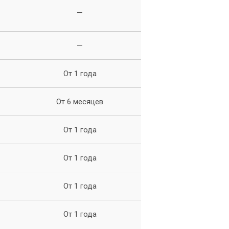
—
—
Б
От 1 года
 с
От 6 месяцев
От 1 года
От 1 года
От 1 года
От 1 года