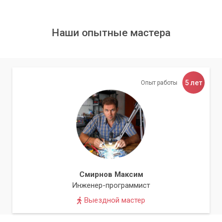
которые хотят улучшить производительность своего
компьютера, но не хотят тратить много денег на покупку
Наши опытные мастера
нового устройства.
Обращайтесь в сервис «Компьютерный
Мастер»
5 лет
Опыт работы
В заключение, установка SSD диска на компьютер
значительно повышает его производительность и скорость
работы. Если у вас возникли проблемы с установкой или
выбором подходящего диска, обратитесь в сервисный
центр «Компьютерный Мастер».
Наши специалисты помогут вам выбрать и
установить оптимальный SSD диск для
Смирнов Максим
вашего компьютера.
Инженер-программист
Выездной мастер