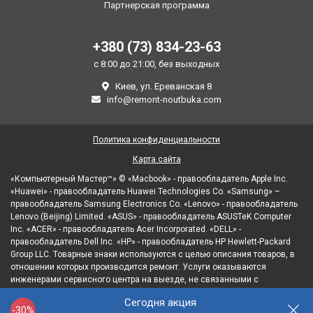
Партнерская программа
+380 (73) 834-23-63
с 8:00 до 21:00, без выходных
Киев, ул. Ереванская 8
info@remont-noutbuka.com
Политика конфиденциальности
Карта сайта
«Компьютерный Мастер™» © «Macbook» - правообладатель Apple Inc.
«Huawei» - правообладатель Huawei Technologies Co. «Samsung» –
правообладатель Samsung Electronics Co. «Lenovo» - правообладатель
Lenovo (Beijing) Limited. «ASUS» - правообладатель ASUSTeK Computer
Inc. «ACER» - правообладатель Acer Incorporated. «DELL» -
правообладатель Dell Inc. «HP» - правообладатель HP Hewlett-Packard
Group LLC. Товарные знаки используются с целью описания товаров, в
отношении которых производится ремонт. Услуги оказываются
инженерами сервисного центра на выезде, не связанными с
правообладателями товарных знаков и/или с их официальными
Сегодня акция
представителями в отношении товаров, которые уже были введены в
-30%