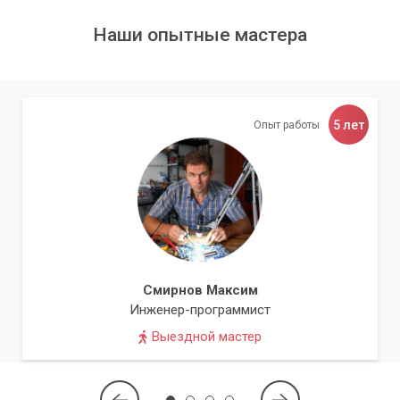
использовать технологии для достижения ваших
стратегических целей.
Наши опытные мастера
Мы строим долгосрочные партнерские
отношения, основываясь на доверии и
5 лет
взаимной выгоде.
Опыт работы
Выбирая сервисный центр «Компьютерный Мастер» для
комплексной компьютерной поддержки в Киеве и области,
вы получаете надежного и квалифицированного IT-
партнера, который возьмет на себя все заботы о вашей
технической инфраструктуре. Мы гарантируем высокое
качество услуг, оперативность реагирования и
Смирнов Максим
прозрачность сотрудничества.
Инженер-программист
Выездной мастер