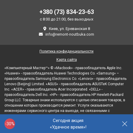
+380 (73) 834-23-63
с 8:00 до 21:00, без выходных
Киев, ул. Ереванская 8
info@remont-noutbuka.com
Политика конфиденциальности
Карта сайта
«Компьютерный Мастер™» © «Macbook» - правообладатель Apple Inc.
«Huawei» - правообладатель Huawei Technologies Co. «Samsung» –
правообладатель Samsung Electronics Co. «Lenovo» - правообладатель
Lenovo (Beijing) Limited. «ASUS» - правообладатель ASUSTeK Computer
Inc. «ACER» - правообладатель Acer Incorporated. «DELL» -
правообладатель Dell Inc. «HP» - правообладатель HP Hewlett-Packard
Group LLC. Товарные знаки используются с целью описания товаров, в
отношении которых производится ремонт. Услуги оказываются
инженерами сервисного центра на выезде, не связанными с
правообладателями товарных знаков и/или с их официальными
Сегодня акция
представителями в отношении товаров, которые уже были введены в
-30%
«Удачное время»!
гражданский оборот.