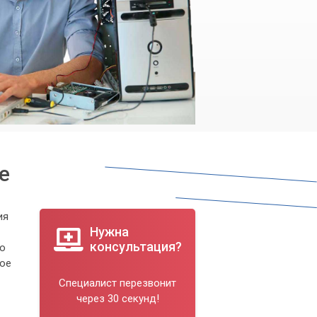
е
ия
Нужна
консультация?
но
ное
Специалист перезвонит
через 30 секунд!