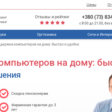
Цены
О
+380 (73) 83
Отзывы и рейтинг
аїні!
лава!
с 8:00 до 21:00, бе
уки
Оргтехника
Сети и Интерн
ддержка компьютеров на дому: быстро и удобно
омпьютеров на дому: бы
шения
Скидка пенсионерам
Фирменная гарантия до 3
лет