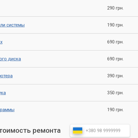
ную диагностику, выявит причину неисправности и согласует с
290 грн.
ы выполняются максимально аккуратно и быстро.
или системы
190 грн.
ых руках наших мастеров.
х
690 грн.
й Мастер», вы получаете не просто ремонт, а комплексную IT
 вам забыть о проблемах с компьютером и сэкономить ваше
ого диска
690 грн.
ьютера
390 грн.
ука
350 грн.
граммы
190 грн.
стоимость ремонта