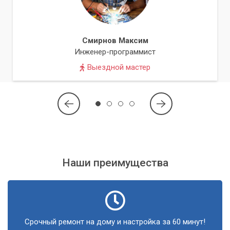
кабелях, мы предложим их замену.
Ремонт материнской платы.
В сложных случаях при
необходимости может потребоваться ремонт
Смирнов Максим
компонентов материнской платы, связанных со
Инженер-программист
звуком.
Выездной мастер
«В большинстве случаев проблемы со звуком
можно решить без дорогостоящей замены
всего устройства. Доверяйте
профессионалам!»
Наш сервисный центр "Компьютерный Мастер" обладает
Наши преимущества
всем необходимым оборудованием и опытом для
эффективного восстановления звука. Мы работаем
оперативно по всей Киеве и Киевской области, предлагая
качественные услуги по разумным ценам.
Срочный ремонт на дому и настройка за 60 минут!
Не позволяйте отсутствию звука портить ваше настроение