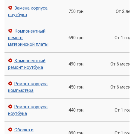
является наиболее распространенной, существуют и
другие возможные причины проблем с вашим
Замена корпуса
750 грн.
От 2 лет
компьютером. Например, проблема может возникнуть из-
ноутбука
за неисправности оперативной памяти, жесткого диска или
материнской платы.
Компонентный
ремонт
690 грн.
От 1 года
Если вы не уверены, в чем именно проблема, не стоит
материнской платы
пытаться самостоятельно ее решить. Лучше обратиться в
сервисный центр «Компьютерный Мастер», где вам смогут
провести диагностику вашего компьютера и решить
Компонентный
490 грн.
От 6 месяц
проблему.
ремонт ноутбука
Обращайтесь в сервис «Компьютерный
Ремонт корпуса
Мастер»
450 грн.
От 6 месяц
компьютера
Проблема отсутствия сигнала на компьютере может быть
вызвана разными причинами, но в большинстве случаев
Ремонт корпуса
440 грн.
От 1 года
она может быть решена с помощью правильной
ноутбука
диагностики и замены неисправных компонентов. Если вы
столкнулись с этой проблемой, не стоит паниковать.
Сборка и
890 грн.
От 1 года