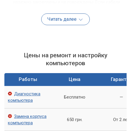
надежно закреплены и не повреждены. Если кабели
повреждены, замените их на новые.
Читать далее
Проверьте блок питания. Если блок питания не
работает, компьютер не будет запускаться. Проверьте,
включен ли блок питания и работает ли вентилятор.
Если блок питания не работает, замените его на новый.
Если блок питания работает нормально, но на экране
Цены на ремонт и настройку
по-прежнему нет изображения, проверьте монитор.
Проверьте, включен ли монитор и правильно ли
компьютеров
подключен к компьютеру. Если монитор исправен, то
проблема может быть в видеокарте.
Работы
Цена
Гаранти
Если проблема с видеокартой, то необходимо
заменить ее на новую.
Диагностика
Бесплатно
—
компьютера
Другие возможные причины проблем с
компьютером
Замена корпуса
650 грн.
От 2 лет
компьютера
Несмотря на то, что проблема "Нет сигнала на компьютере"