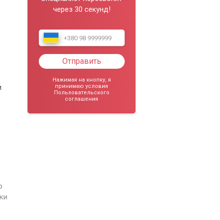
через 30 секунд!
Отправить
Нажимая на кнопку, я
и
принимаю условия
Пользовательского
соглашения
о
ки