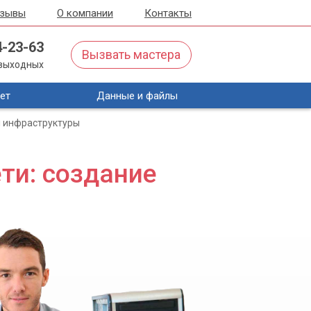
тзывы
О компании
Контакты
4-23-63
Вызвать мастера
з выходных
ет
Данные и файлы
i инфраструктуры
ти: создание