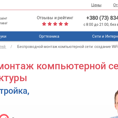
Цены
О
+380 (73) 83
Отзывы и рейтинг
аїні!
лава!
с 8:00 до 21:00, бе
уки
Оргтехника
Сети и Интерн
тей
Беспроводной монтаж компьютерной сети: создание WiF
монтаж компьютерной се
уктуры
тройка,