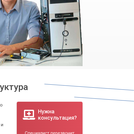
руктура
го
Нужна
консультация?
 и
Специалист перезвонит