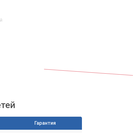
ой
етей
Гарантия