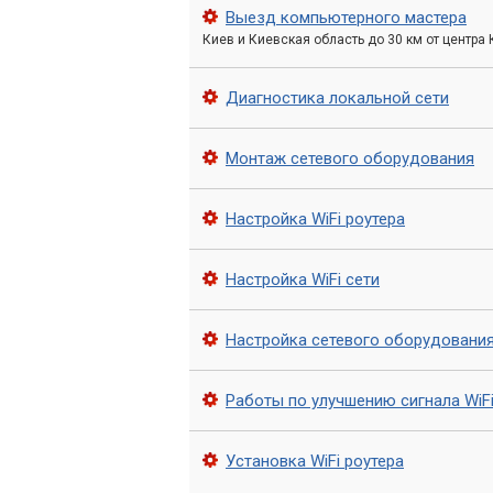
Выезд компьютерного мастера
Первый и один из наиболее важных эт
Киев и Киевская область до 30 км от центра
проводят обследование объекта, анали
зоны покрытия. Мы определяем оптима
Диагностика локальной сети
пользователей и их потребности в про
Мы разрабатываем детальный план сет
Монтаж сетевого оборудования
расчет необходимого количества точе
помех.
Настройка WiFi роутера
Установка и настройка о
Настройка WiFi сети
После этапа проектирования наши инж
беспроводного оборудования. Мы монт
Настройка сетевого оборудовани
необходимое оборудование, обеспечив
Мы проводим все необходимые настро
Работы по улучшению сигнала WiFi
создание гостевых сетей, настройку QoS
Установка WiFi роутера
Выбор оптимального оборудовани