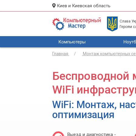
Киев и Киевская область
Слава Укр
Героям с
Компьютеры
Ноутб
Главная
Монтаж компьютерных се
Беспроводной 
WiFi инфрастр
WiFi: Монтаж, нас
оптимизация
Выезд и диагностика -