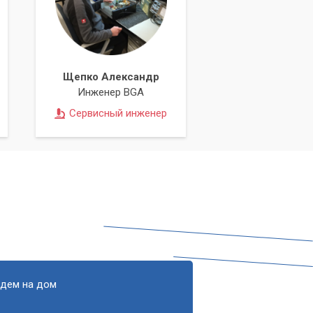
й
ия
ы
Щепко Александр
Инженер BGA
Сервисный инженер
едем на дом