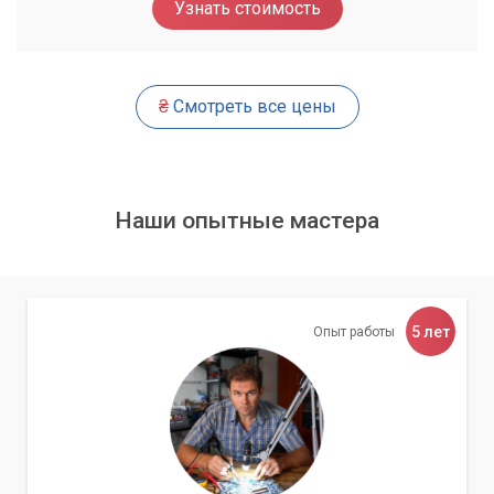
Узнать стоимость
Даже при правильном подключении могут возникнуть
сложности. Например, операционная система может не
видеть диск, или диск может работать нестабильно. Это
может быть связано с:
₴
Смотреть все цены
Проблемами с драйверами:
В некоторых случаях
могут потребоваться специфические драйверы.
Неисправностью диска:
Старый жесткий диск может
Наши опытные мастера
быть поврежден или иметь логические ошибки.
Несовместимостью файловых систем:
Если на
старом диске использовалась устаревшая или редко
встречающаяся файловая система, доступ к данным
может быть затруднен.
5 лет
Опыт работы
Профессиональная помощь от
«Компьютерного Мастера»
Наши специалисты обладают глубокими знаниями и
опытом работы с различными типами жестких дисков и