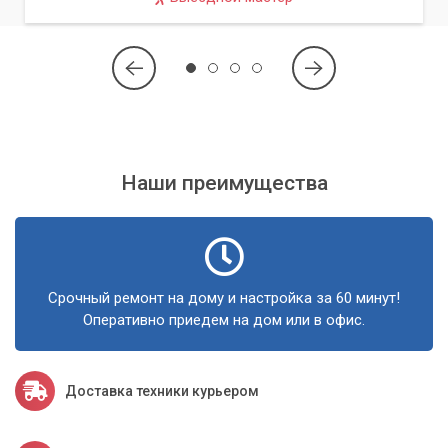
Наш сервис:
Мы готовы не только
определить максимальный объем памяти, но
и подобрать оптимальные модули ОЗУ,
соответствующие вашим потребностям и
бюджету, а также установить их. Мы
гарантируем совместимость и стабильность
работы вашей системы после апгрейда.
Наши преимущества
Обратившись в сервисный центр «Компьютерный Мастер»,
вы получите квалифицированную помощь в Киеве и
Киевской области. Мы не только определим
максимальный объем ОЗУ, но и проконсультируем по всем
Срочный ремонт на дому и настройка за 60 минут!
вопросам, связанным с апгрейдом и оптимизацией вашего
Оперативно приедем на дом или в офис.
компьютера.
Доставка техники курьером