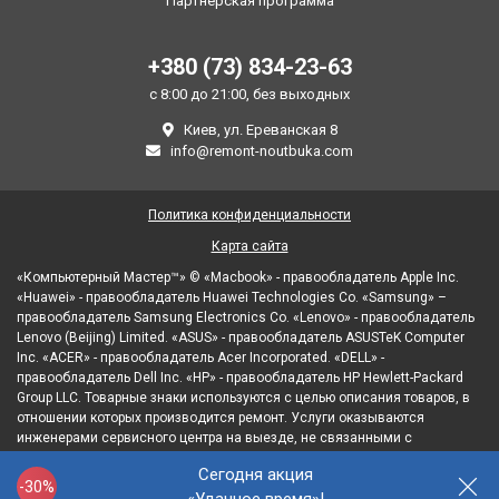
Партнерская программа
+380 (73) 834-23-63
с 8:00 до 21:00, без выходных
Киев, ул. Ереванская 8
info@remont-noutbuka.com
Политика конфиденциальности
Карта сайта
«Компьютерный Мастер™» © «Macbook» - правообладатель Apple Inc.
«Huawei» - правообладатель Huawei Technologies Co. «Samsung» –
правообладатель Samsung Electronics Co. «Lenovo» - правообладатель
Lenovo (Beijing) Limited. «ASUS» - правообладатель ASUSTeK Computer
Inc. «ACER» - правообладатель Acer Incorporated. «DELL» -
правообладатель Dell Inc. «HP» - правообладатель HP Hewlett-Packard
Group LLC. Товарные знаки используются с целью описания товаров, в
отношении которых производится ремонт. Услуги оказываются
инженерами сервисного центра на выезде, не связанными с
правообладателями товарных знаков и/или с их официальными
Сегодня акция
представителями в отношении товаров, которые уже были введены в
-30%
гражданский оборот.