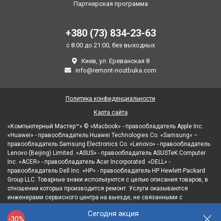
Партнерская программа
+380 (73) 834-23-63
с 8:00 до 21:00, без выходных
Киев, ул. Ереванская 8
info@remont-noutbuka.com
Политика конфиденциальности
Карта сайта
«Компьютерный Мастер™» © «Macbook» - правообладатель Apple Inc.
«Huawei» - правообладатель Huawei Technologies Co. «Samsung» –
правообладатель Samsung Electronics Co. «Lenovo» - правообладатель
Lenovo (Beijing) Limited. «ASUS» - правообладатель ASUSTeK Computer
Inc. «ACER» - правообладатель Acer Incorporated. «DELL» -
правообладатель Dell Inc. «HP» - правообладатель HP Hewlett-Packard
Group LLC. Товарные знаки используются с целью описания товаров, в
отношении которых производится ремонт. Услуги оказываются
инженерами сервисного центра на выезде, не связанными с
правообладателями товарных знаков и/или с их официальными
Сегодня акция
представителями в отношении товаров, которые уже были введены в
-30%