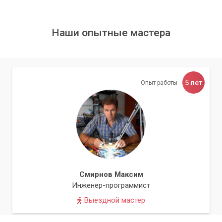
После модернизации компьютера можно ожидать
улучшения его производительности и функционала. Кроме
Наши опытные мастера
того, модернизация может увеличить срок службы
компьютера и уменьшить вероятность его поломки.
Обращайтесь в сервис «Компьютерный
Мастер»
5 лет
Опыт работы
В заключение, модернизация персонального компьютера
может значительно улучшить его производительность и
функциональность, что позволит более комфортно
работать и проводить свободное время.
Если у вас возникли проблемы с компьютером или вы
хотите провести его модернизацию, обратитесь в
Смирнов Максим
сервисный центр «Компьютерный Мастер».
Инженер-программист
Квалифицированные специалисты помогут вам решить
Выездной мастер
любые проблемы с вашим устройством.