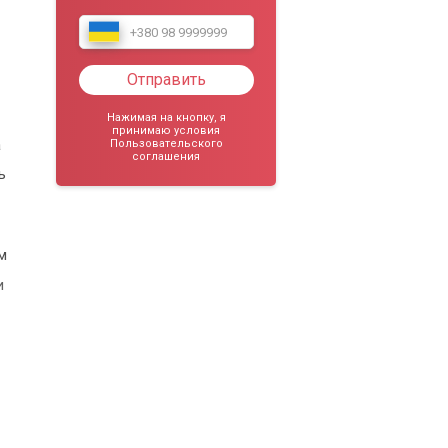
Отправить
Нажимая на кнопку, я
принимаю условия
а
Пользовательского
соглашения
ь
м
и