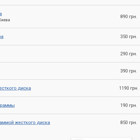
ютером, не откладывайте их на потом. Обратитесь в наш
а
р» и мы с радостью поможем вам восстановить работу вашег
890 грн.
 Киева
 услуги по ремонту компьютеров с выездом на дом, гарантир
ра
350 грн.
. Помните, что своевременный ремонт компьютера помогает
будущем.
290 грн.
390 грн.
есткого диска
1190 грн.
граммы
190 грн.
раммой жесткого диска
850 грн.