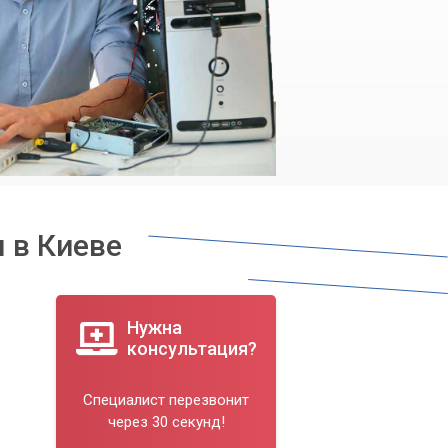
 в Киеве
Нужна
консультация?
Специалист перезвонит
через 30 секунд!