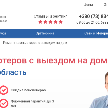
Цены
О
+380 (73) 83
Отзывы и рейтинг
аїні!
лава!
с 8:00 до 21:00, бе
уки
Оргтехника
Сети и Интерн
Ремонт компьютеров с выездом на дом
теров с выездом на дом
область
Скидка пенсионерам
Фирменная гарантия до 3
лет