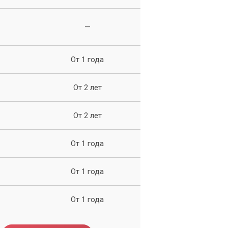
о
—
уя
От 1 года
От 2 лет
От 2 лет
От 1 года
От 1 года
От 1 года