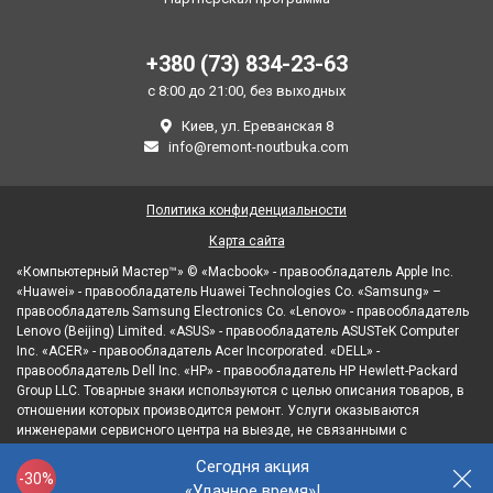
+380 (73) 834-23-63
с 8:00 до 21:00, без выходных
Киев, ул. Ереванская 8
info@remont-noutbuka.com
Политика конфиденциальности
Карта сайта
«Компьютерный Мастер™» © «Macbook» - правообладатель Apple Inc.
«Huawei» - правообладатель Huawei Technologies Co. «Samsung» –
правообладатель Samsung Electronics Co. «Lenovo» - правообладатель
Lenovo (Beijing) Limited. «ASUS» - правообладатель ASUSTeK Computer
Inc. «ACER» - правообладатель Acer Incorporated. «DELL» -
правообладатель Dell Inc. «HP» - правообладатель HP Hewlett-Packard
Group LLC. Товарные знаки используются с целью описания товаров, в
отношении которых производится ремонт. Услуги оказываются
инженерами сервисного центра на выезде, не связанными с
правообладателями товарных знаков и/или с их официальными
Сегодня акция
представителями в отношении товаров, которые уже были введены в
-30%
«Удачное время»!
гражданский оборот.