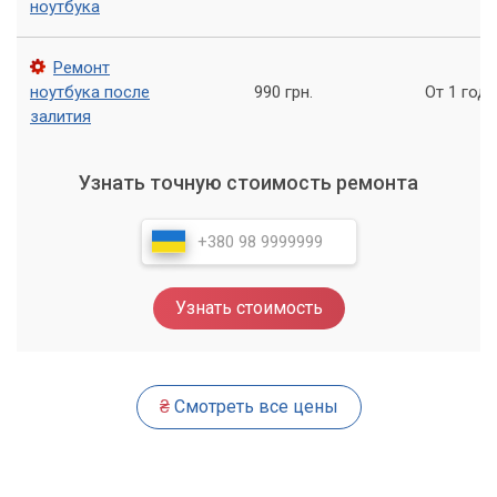
ноутбука
вас возникла необходимость в ремонте ноутбука Lenovo,
свяжитесь с нами и мы с радостью поможем вам.
Ремонт
Наша компания гарантирует качество работы и
ноутбука после
990 грн.
От 1 года
безопасность ваших данных.
залития
Узнать точную стоимость ремонта
Узнать стоимость
₴
Смотреть все цены