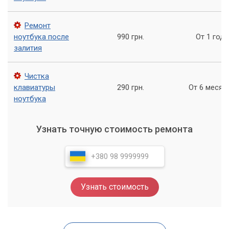
рынке более 10 лет, и мы гарантируем качество нашей
работы и ответственный подход к каждому клиенту.
Ремонт
ноутбука после
990 грн.
От 1 года
залития
Чистка
клавиатуры
290 грн.
От 6 месяц
ноутбука
Узнать точную стоимость ремонта
Узнать стоимость