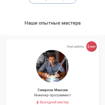
Оперативная память (ОЗУ)
Для комфортной работы в современных условиях
рекомендуется иметь не менее 8 ГБ, а лучше 16 ГБ
Наши опытные мастера
оперативной памяти. Если у вас 4 ГБ или меньше,
увеличение ОЗУ даст заметный прирост
производительности.
5 лет
Опыт работы
Совет:
Проверьте, сколько слотов для ОЗУ
есть на вашей материнской плате и какой тип
памяти она поддерживает (DDR3, DDR4).
Убедитесь, что новая память совместима со
старой, если вы планируете добавить, а не
заменить.
Смирнов Максим
Видеокарта для игр
Инженер-программист
Если ваша основная цель – игры, замена видеокарты,
Выездной мастер