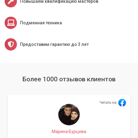
Повышаем квалификацию мастеров
нагрузкой.
Обратитесь к профессионалам
Подменная техника
Самостоятельный апгрейд требует определенных знаний и
навыков. Если вы не уверены в своих силах, или хотите
Предоставим гарантию до 3 лет
гарантировать качественный результат, обратитесь к
специалистам.
Сервисный центр «Компьютерный Мастер» в Киеве и
области готов предложить комплексные услуги по
диагностике, подбору и установке комплектующих для
Более 1000 отзывов клиентов
вашего компьютера или ноутбука. Наши опытные инженеры
помогут вам определить оптимальный путь апгрейда, учтут
ваш бюджет и потребности. Мы работаем с
Читать на
использованием профессионального оборудования и
предоставляем гарантии на все выполненные работы и
установленные компоненты.
Не откладывайте улучшение своего устройства – получите
Марина Бурцева