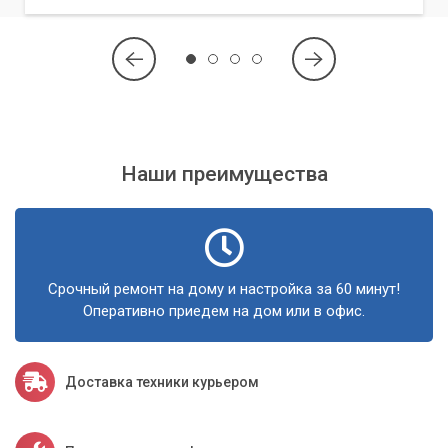
вероятно, будет самым дорогим, но и самым заметным
улучшением. При выборе видеокарты учитывайте:
Модель и мощность вашего блока питания.
Свободное место в корпусе компьютера.
Совместимость с вашей материнской платой.
Наши преимущества
Блок питания (БП)
При установке мощной видеокарты или нового, более
производительного процессора, возможно, потребуется и
обновление блока питания, чтобы обеспечить стабильную
работу всех компонентов.
Срочный ремонт на дому и настройка за 60 минут!
Оперативно приедем на дом или в офис.
Процессор (ЦП)
Замена процессора – более сложный апгрейд, так как
Доставка техники курьером
часто требует замены материнской платы, если новый
процессор использует другой сокет. Это целесообразно,
если ваш текущий процессор явно не справляется с