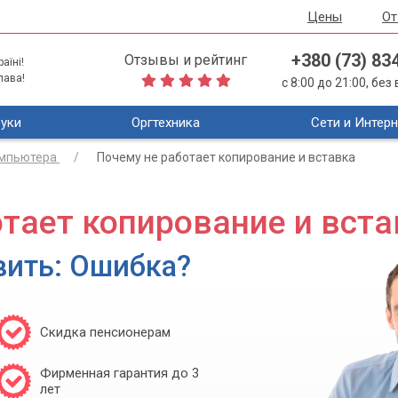
Цены
О
+380 (73) 83
Отзывы и рейтинг
аїні!
лава!
с 8:00 до 21:00, бе
уки
Оргтехника
Сети и Интерн
омпьютера
Почему не работает копирование и вставка
тает копирование и вста
вить: Ошибка?
Скидка пенсионерам
Фирменная гарантия до 3
лет