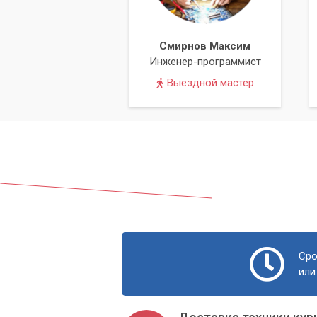
быть уверены в качестве предоставляе
клиента и стремимся обеспечить макс
Смирнов Максим
Не позволяйте мелким неисправностям 
Инженер-программист
профессионалам сервисного центра «
Выездной мастер
вашего ПК!
Сро
или