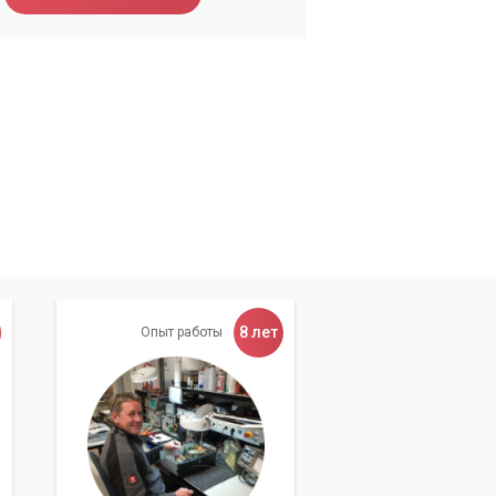
ой
8 лет
Опыт работы
ете