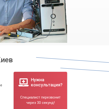
Киев
Нужна
консультация?
ее
Специалист перезвонит
через 30 секунд!