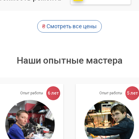
Неправильные действия могут усугубить ситуацию.»
» обладают необходимым опытом и инструментами для быстр
₴
Смотреть все цены
оможем вам не только восстановить функцию копирования и
е проблемы в будущем.
титься к нам?
Наши опытные мастера
астер» мы специализируемся на решении любых компьютерных
ванием и вставкой. Наша команда опытных мастеров готова
ской области.
6 лет
5 лет
Опыт работы
Опыт работы
ля всех
по ремонту и обслуживанию компьютеров. Наши специалисты
го устройства, выявят истинную причину неисправности и
роки.
тоды и современное оборудование. Обращаясь к нам, вы мож