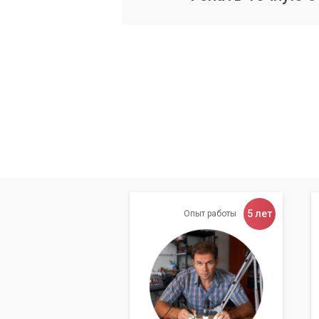
понимания последствий. 
Специалисты «Компьютерного Мастера
и точной диагностики проблемы. Мы п
вставки, но и предотвратить подобны
Почему стоит обра
В сервисном центре «Компьютерный М
проблем, включая сложности с копиро
оперативно помочь вам в Киеве и Киев
5 лет
Опыт работы
Полный комплекс услуг д
Мы предлагаем широкий спектр услуг 
проведут тщательную диагностику ваше
устранят ее в максимально короткие с
Мы используем только проверенные ме