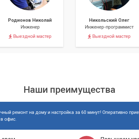
мых услуг и долговечности результата. Мы ценим каждого
имальный комфорт и эффективность сотрудничества.
Родионов Николай
Никольский Олег
нарушать ваш рабочий ритм или досуг. Доверьтесь
Инженер
Инженер-программист
Компьютерный Мастер» и наслаждайтесь бесперебойной работо
Выездной мастер
Выездной мастер
Наши преимущества
чный ремонт на дому и настройка за 60 минут! Оперативно при
 в офис.