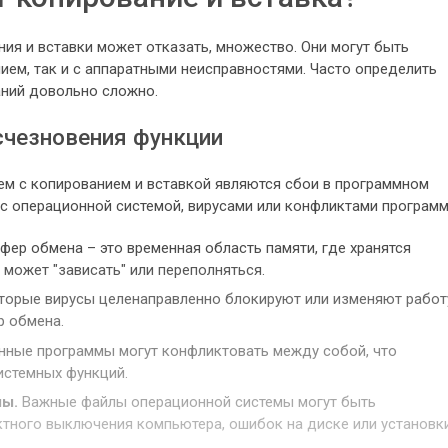
ия и вставки может отказать, множество. Они могут быть
ем, так и с аппаратными неисправностями. Часто определить
аний довольно сложно.
чезновения функции
м с копированием и вставкой являются сбои в программном
с операционной системой, вирусами или конфликтами программ
фер обмена – это временная область памяти, где хранятся
может "зависать" или переполняться.
орые вирусы целенаправленно блокируют или изменяют работ
р обмена.
нные программы могут конфликтовать между собой, что
истемных функций.
ы.
Важные файлы операционной системы могут быть
ктного выключения компьютера, ошибок на диске или установк