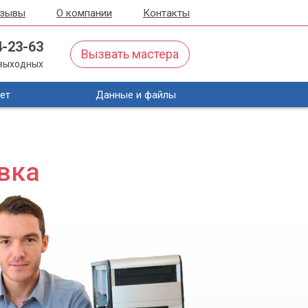
тзывы
О компании
Контакты
4-23-63
Вызвать мастера
з выходных
ет
Данные и файлы
вка