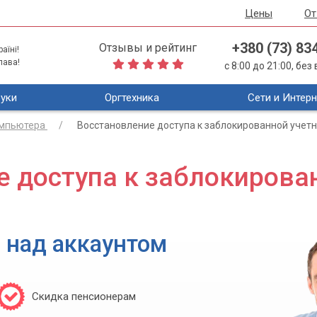
Цены
О
+380 (73) 83
Отзывы и рейтинг
аїні!
лава!
с 8:00 до 21:00, бе
уки
Оргтехника
Сети и Интерн
омпьютера
Восстановление доступа к заблокированной учетн
е доступа к заблокирова
 над аккаунтом
Скидка пенсионерам