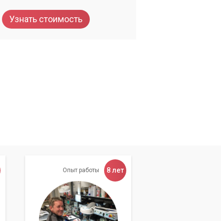
Узнать стоимость
 в
х
ля
8 лет
Опыт работы