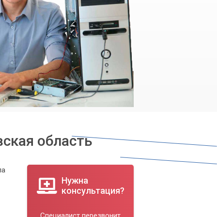
вская область
па
Нужна
консультация?
Специалист перезвонит