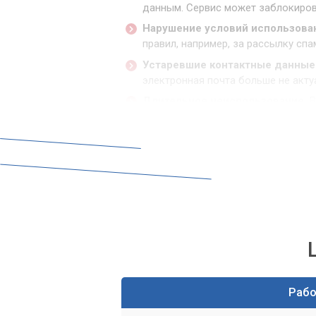
данным. Сервис может заблокиров
Нарушение условий использова
правил, например, за рассылку сп
Устаревшие контактные данные
электронная почта больше не акту
Длительное неиспользование.
В
или удалены после длительного пе
Процесс восстанов
Восстановление доступа к заблокиров
требующий внимательности и иногда с
оперативно и эффективно помочь вам 
Этапы работы по восста
Диагностика проблемы.
Первым ш
Раб
выбрать наиболее эффективный пу