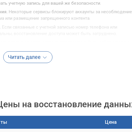
ать учетную запись для вашей же безопасности.
ния.
Некоторые сервисы блокируют аккаунты за несоблюдение
ама или размещение запрещенного контента.
.
Если связанные с учетной записью номер телефона или
альны, восстановление доступа может быть затруднено.
 некоторых случаях учетные записи могут быть заблокированы
риода неактивности.
Читать далее
ления доступа
анной учетной записи – это последовательный процесс,
пециализированных знаний. Наши специалисты готовы
на каждом шагу.
Цены на восстановление данны
новлению
агом является определение причины блокировки. Это поможе
оты
Цена
ть восстановления.