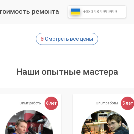
необходимым для эффективного решения проблем, связанных с
стоимость ремонта
₴
Смотреть все цены
 высокие стандарты обслуживания.
рудники обладают глубокими знаниями и многолетним опытом
осстановления данных.
ность вашего времени, поэтому стремимся к максимально
Наши опытные мастера
ы гарантируем полную конфиденциальность всех ваших личны
аписях.
 ситуация уникальна, и мы подбираем оптимальное решение д
6 лет
5 лет
Опыт работы
Опыт работы
осстановления, мы предоставляем консультации по усилению