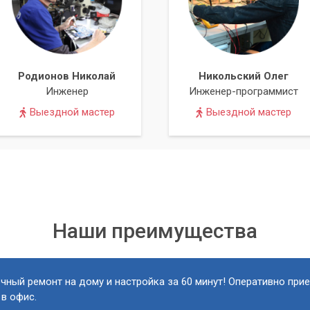
— это ваш надежный партнер. Мы гарантируем высокий
а и конфиденциальность на всех этапах работы.
заблокированной учетной записью. Чем быстрее вы обратитес
Родионов Николай
Никольский Олег
ое и успешное восстановление доступа. Обращайтесь в
Инженер
Инженер-программист
 вам вернуть контроль над вашей цифровой жизнью.
Выездной мастер
Выездной мастер
Наши преимущества
чный ремонт на дому и настройка за 60 минут! Оперативно при
 в офис.