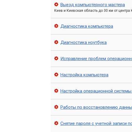
Сбор необходимой информации.
Выезд компьютерного мастера
подтверждающие данные, такие ка
Киев и Киевская область до 30 км от центра
секретные вопросы и т.д.
Диагностика компьютера
Применение специализированны
наши специалисты используют раз
обращения в техническую поддерж
Диагностика ноутбука
Восстановление доступа.
Цель –
Исправление проблем операционн
Рекомендации по безопасности
рекомендации, как обезопасить ва
Настройка компьютера
Мы понимаем, насколько
Настройка операционной системы
всегда готова предложит
восстановления доступа 
Работы по восстановлению данны
Почему выбирают 
Снятие пароля с учетной записи п