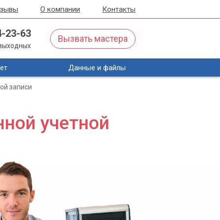
тзывы
О компании
Контакты
4-23-63
Вызвать мастера
з выходных
ет
Данные и файлы
ой записи
нной учетной