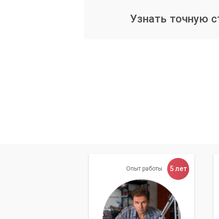
Наш сервисный центр обладает всем 
Узнать точную 
блокировкой учетных записей.
Наши преимущества
Мы предлагаем комплексный подход и
Опытные специалисты.
Наши сот
области сетевой безопасности и в
Оперативность.
Мы понимаем цен
быстрому решению проблемы.
Конфиденциальность данных.
М
данных и информации об учетных з
Индивидуальный подход.
Каждая
5 лет
Опыт работы
каждого клиента.
Комплексные решения.
Помимо в
безопасности аккаунтов.