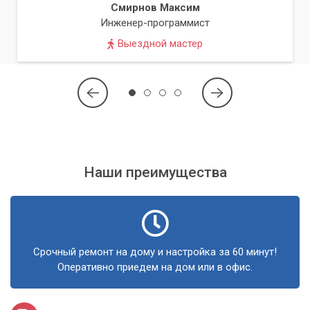
материнских плат предлагают на своих сайтах
Смирнов Максим
инструменты для проверки совместимости.
Инженер-программист
Рассмотрите кулеры, у которых
нижний вентилятор
Выездной мастер
можно регулировать по высоте
или установить
выше.
Если у вас высокие модули памяти и вы хотите
установить мощный башенный кулер, отдайте
предпочтение моделям, специально разработанным
для таких условий, с
асимметричной конструкцией
радиатора
.
Наши преимущества
Важно:
Не экономьте на охлаждении.
Производительный процессор требует
адекватного кулера, который обеспечит
стабильную работу и долгий срок службы.
Срочный ремонт на дому и настройка за 60 минут!
Оперативно приедем на дом или в офис.
Если вы сомневаетесь в выборе или столкнулись с
трудностями при сборке, наш сервисный центр