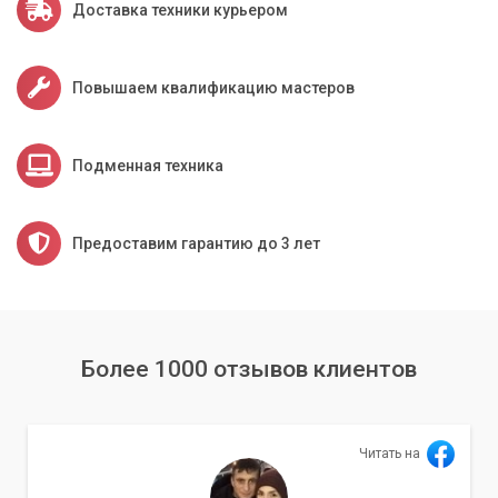
Доставка техники курьером
«Компьютерный Мастер» в Киеве и области готов
предложить свои услуги по подбору комплектующих,
сборке и настройке вашего ПК. Мы поможем подобрать
Повышаем квалификацию мастеров
идеальное решение, учитывая все особенности вашей
системы и гарантируя оптимальную производительность и
совместимость.
Подменная техника
Предоставим гарантию до 3 лет
Более 1000 отзывов клиентов
Читать на