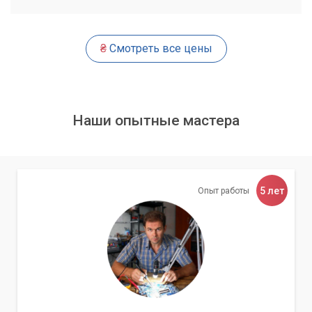
вентиляторами крепится к корпусу. Это идеальное решение
для тех, кто хочет избежать проблем с ОЗУ, так как
водоблок не оказывает никакого влияния на пространство
₴
Смотреть все цены
вокруг сокета.
Рекомендации по выбору
Чтобы избежать ошибок при выборе кулера, следуйте этим
Наши опытные мастера
рекомендациям:
Всегда
проверяйте размеры кулера
, указанные
производителем (высота, ширина, глубина).
5 лет
Опыт работы
Узнайте
высоту ваших модулей ОЗУ
.
Изучите
отзывы и обзоры
на выбранный кулер. Часто
пользователи делятся своим опытом установки и
отмечают проблемы совместимости.
Используйте
онлайн-конфигураторы
совместимости
. Многие производители кулеров и