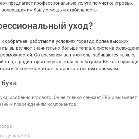
р» предлагает профессиональные услуги по чистке игровых
и, возвращая им былую мощь и стабильность.
фессиональный уход?
ых собратьев, работают в условиях гораздо более высоких
ненты выделяют значительно больше тепла, а система охлажден
 возможностей. Со временем вентиляторы забиваются пылью,
ойства, а радиаторы покрываются слоем грязи. Все это приводи
ости и, в конечном итоге, к дорогостоящим поломкам.
тбука
ука, особенно игрового. Он не только снижает FPS и вызывает
рьезным повреждениям компонентов.
ссора;
го диска/SSD;