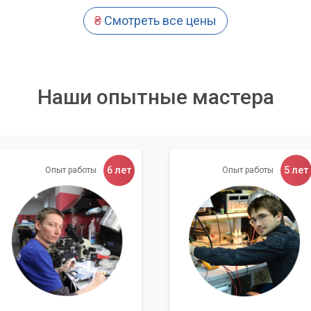
нальной чистки
₴
Смотреть все цены
терный Мастер» за чисткой игрового ноутбука дает вам ряд
Наши опытные мастера
пературного режима;
иляторов;
ышение производительности;
нтов ноутбука;
6 лет
5 лет
Опыт работы
Опыт работы
еская чистка игрового ноутбука каждые 6-12 месяцев —
 работы и долголетия.»
го ноутбука на потом. Обратитесь в сервисный центр
у устройству вторую жизнь. Наслаждайтесь играми на полной