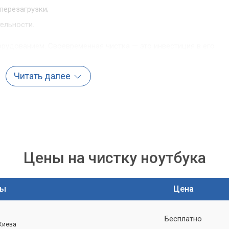
ерезагрузки;
ельности.
рудованием. Своевременная чистка — это инвестиция в его
Читать далее
а – это не просто удаление пыли, это комплексная
 на восстановление оптимального температурного режима
компонентов.»
ка игрового ноутбука?
Цены на чистку ноутбука
ука — это не просто продувка сжатым воздухом. Это тщательная
 выполняется опытными специалистами с использованием
ты
Цена
чественных материалов.
Бесплатно
 Киева