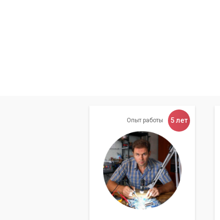
Преимущества профессио
Обращение в сервисный центр «Компью
неоспоримых преимуществ:
Восстановление оптимального тем
Значительное снижение шума вент
Предотвращение троттлинга и пов
Увеличение срока службы компоне
5 лет
Опыт работы
Гарантия на выполненные работы.
«Регулярная профилактич
это залог его стабильной
Не откладывайте чистку своего игрово
«Компьютерный Мастер» и дайте своем
мощности, без перегревов и тормозов!