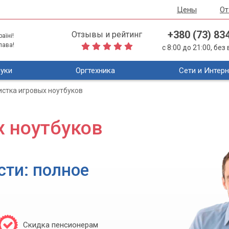
Цены
О
+380 (73) 83
Отзывы и рейтинг
аїні!
лава!
с 8:00 до 21:00, бе
уки
Оргтехника
Сети и Интерн
истка игровых ноутбуков
х ноутбуков
сти: полное
Скидка пенсионерам