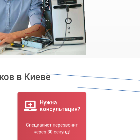
ков в Киеве
Нужна
консультация?
Специалист перезвонит
через 30 секунд!